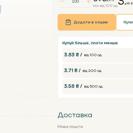
3.
00 ₴
95 ₴
мін від 100 од.
Додати в кошик
Купи
Купуй більше, плати менше
3.83 ₴ /
від 100 од.
3.71 ₴ /
від 200 од.
3.58 ₴ /
від 500 од.
Доставка
Нова пошта