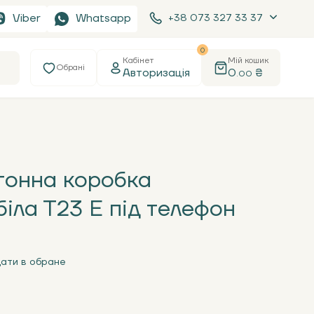
Viber
Whatsapp
+38 073 327 33 37
0
Кабінет
Мій кошик
Обрані
Авторизація
0
₴
.00
тонна коробка
біла Т23 Е під телефон
ати в обране