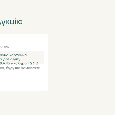
дукцію
я 2024
ірна картонна
а для одягу
0х115 мм, бура Т23 В
а, буду ще замовляти ...