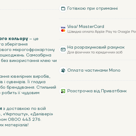
Готівкою при отриманні
Visa/ MasterCard
Швидка оплата Apple Pay та Google Pa
ого кольору
– це
та зберігання
На розрахунковий рахунок
рового мікрогофрокартону
Для фізичних та юридичних осіб
 пошкоджень. Самозбірна
 без використання клею чи
Оплата частинами Mono
ання ювелірних виробів,
і сувенірів. Її гладка
або брендування. Стильний
Розстрочка від Приватбанк
 робить її чудовим
и
з доставкою по всій
», «Укрпошту», «Делівері»
ером 0800 443 276.
х матеріалів!