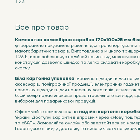
Т23
Все про товар
Компактна самозбірна коробка 170х100х25 мм біл
універсальне пакувальне рішення для транспортування 
малогабаритних товарів. Виготовлена з міцного триша
Т23 Е, вона забезпечує надійний захист від механічних
конструкція дозволяє швидко та легко складати коробку
скотчу.
Біла картонна упаковка
ідеально підходить для пакув
аксесуарів, поліграфічної продукції, електронних гаджетів 
поверхня підходить для нанесення логотипів, етикеток 
білий колір надає упаковці презентабельного вигляду, що
вибором для подарункової продукції.
Оформлюйте замовлення на
надійні картонні коробк
Україні. Доступні варіанти відправки через «Нову пошту
та «SAT». Замовляйте онлайн або звертайтеся за ном
Гарантуємо швидку доставку та високу якість пакувальни