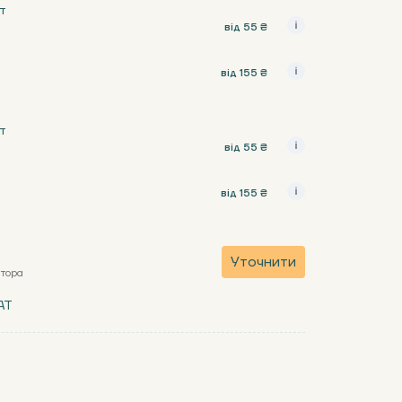
т
від 55 ₴
від 155 ₴
т
від 55 ₴
від 155 ₴
Уточнити
атора
AT