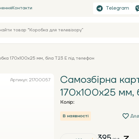
Telegram
нення
Контакти
бка 170х100х25 мм, біла Т23 Е під телефон
Самозбірна кар
Артикул: 21700057
170х100х25 мм, 
Колір:
В наявності
Дод
395.