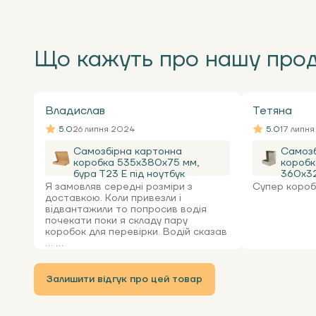
Що кажуть про нашу про
Владислав
Тетяна
5.0
26 липня 2024
5.0
17 липн
Самозбірна картонна
Самозб
коробка 535x380x75 мм,
коробк
бура Т23 Е під ноутбук
360х32
Я замовляв середні розміри з
Супер коробк
доставкою. Коли привезли і
відвантажили то попросив водія
почекати поки я складу пару
коробок для перевірки. Водій сказав
... ...
Залишити відгук про цей товар