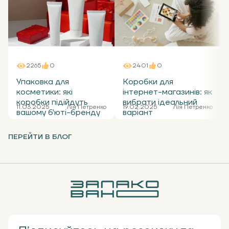
2265
0
2401
0
Упаковка для
Коробки для
косметики: які
інтернет-магазинів: як
коробки підійдуть
вибрати ідеальний
11.03.2025
Лія Петренко
19.02.2025
Лія Петренко
вашому б'юті-бренду
варіант
ПЕРЕЙТИ В БЛОГ