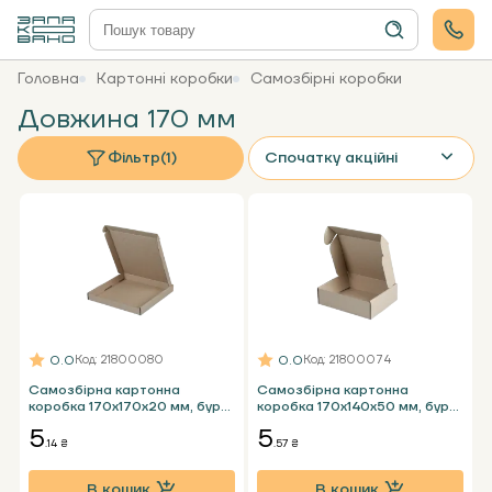
Головна
Картонні коробки
Самозбірні коробки
Довжина 170 мм
Фільтр
(1)
Спочатку акційні
0.0
0.0
Код
: 21800080
Код
: 21800074
Самозбірна картонна
Самозбірна картонна
коробка 170х170х20 мм, бура
коробка 170х140х50 мм, бура
Т23 Е під планшет
Т24 Е
5
5
.14 ₴
.57 ₴
В кошик
В кошик