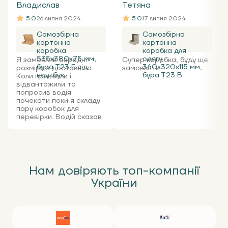
Владислав
Тетяна
5.0
26 липня 2024
5.0
17 липня 2024
Самозбірна
Самозбірна
картонна
картонна
коробка
коробка для
535x380x75 мм,
одягу
Я замовляв середні
Супер коробка, буду ще
бура Т23 Е під
360х320х115 мм,
розміри з доставкою.
замовляти ...
ноутбук
бура Т23 В
Коли привезли і
відвантажили то
попросив водія
почекати поки я складу
пару коробок для
перевірки. Водій сказав
... ...
Нам довіряють топ-компанії
України