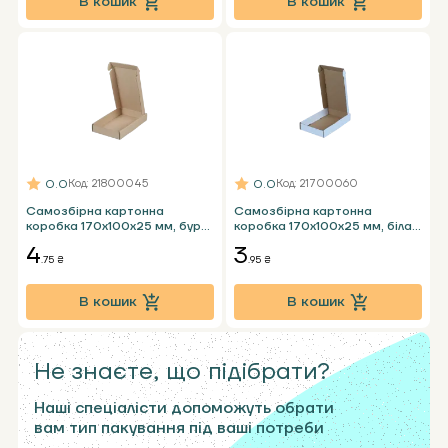
В кошик
В кошик
0.0
0.0
Код
: 21800045
Код
: 21700060
Самозбірна картонна
Самозбірна картонна
коробка 170х100х25 мм, бура
коробка 170х100х25 мм, біла
Т23 Е під телефон
Т24 Е під телефон
4
3
.75 ₴
.95 ₴
В кошик
В кошик
Не знаєте, що підібрати?
Наші спеціалісти допоможуть обрати
вам тип пакування під ваші потреби