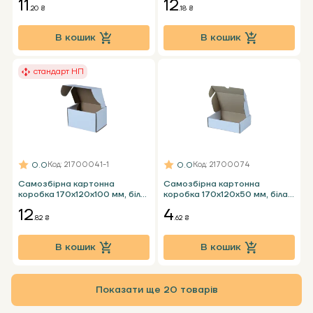
11
12
стандарт пошти
пошти
.20 ₴
.18 ₴
В кошик
В кошик
стандарт НП
0.0
0.0
Код
: 21700041-1
Код
: 21700074
Самозбірна картонна
Самозбірна картонна
коробка 170x120x100 мм, біла
коробка 170х120х50 мм, біла
Т23 Е - 0,5 кг НП стандарт
Т23 Е
12
4
пошти
.82 ₴
.62 ₴
В кошик
В кошик
Показати ще 20 товарів