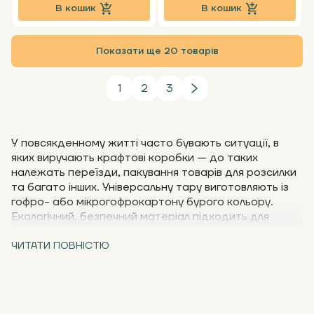
В кошик
В кошик
Показати ще 20 товарів
1
2
3
У повсякденному житті часто бувають ситуації, в
яких виручають крафтові коробки — до таких
належать переїзди, пакування товарів для розсилки
та багато інших. Універсальну тару виготовляють із
гофро- або мікрогофрокартону бурого кольору.
Екологічний, безпечний матеріал підходить для
вкладень будь-якого типу, зокрема харчової та
дитячої продукції. Купити крафт-коробки для
ЧИТАТИ ПОВНІСТЮ
пакування товарів — зручне і вигідне рішення для
бізнесу. Головне — серед асортименту вибрати
тару, що відповідає певним вимогам.