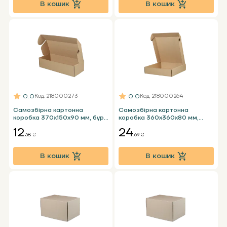
В кошик
В кошик
0.0
0.0
Код
: 218000273
Код
: 218000264
Самозбірна картонна
Самозбірна картонна
коробка 370х150х90 мм, бура
коробка 360х360х80 мм,
Т23 Е
бура Т23 Е
12
24
.38 ₴
.69 ₴
В кошик
В кошик