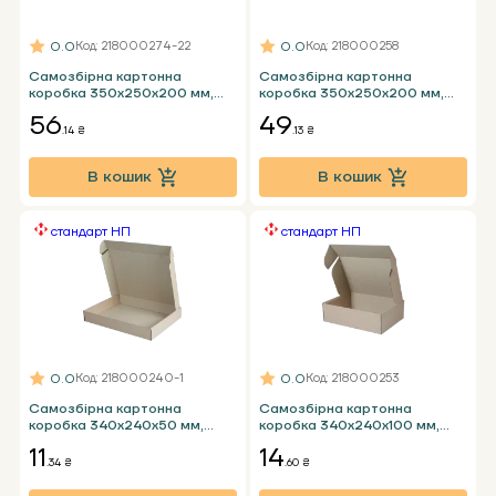
0.0
0.0
Код
: 218000274-22
Код
: 218000258
Самозбірна картонна
Самозбірна картонна
коробка 350х250х200 мм,
коробка 350х250х200 мм,
бура Т24 Е
бура Т23 Е
56
49
.14 ₴
.13 ₴
В кошик
В кошик
стандарт НП
стандарт НП
0.0
0.0
Код
: 218000240-1
Код
: 218000253
Самозбірна картонна
Самозбірна картонна
коробка 340x240x50 мм,
коробка 340x240x100 мм,
бура Т24 Е - 1 кг НП стандарт
бура Т25 Е - 2 кг НП стандарт
11
14
пошти пласка
пошти
.34 ₴
.60 ₴