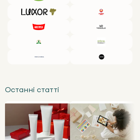
Після обрізання за форматом вироби склеюють або
зшивають. При цьому виробники використовують
екологічно чисті клеї, що не виділяють шкідливих або
токсичних речовин.
Щоб правильно вибрати крафтові коробки,
насамперед слід визначитися з їхнім призначенням.
Розуміючи, яким буде вміст, легше замовити
відповідний тип і розмір. Для цього потрібно виміряти
довжину, ширину та висоту — параметри, необхідні,
щоб забезпечити правильне розташування
конкретних товарів. Якщо вкладення різноманітного
формату, можна замовити коробки крафт гуртом у
декількох варіантах типорозміру.
Останні статті
З розвитком інтернет-комерції та доставлення
товарів додому попит на тару з гофрокартону
продовжує зростати. Такий матеріал легший, ніж
пластик, піддається вторинному переробленню. Він
менш громіздкий і великоваговий порівняно з
деревом. Крафтові коробки стали невіддільною
частиною сучасного бізнесу — це універсальне,