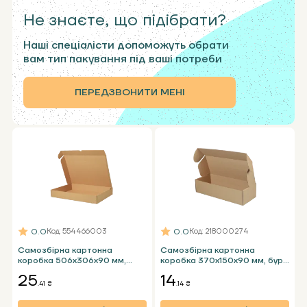
Не знаєте, що підібрати?
Наші спеціалісти допоможуть обрати
вам тип пакування під ваші потреби
ПЕРЕДЗВОНИТИ МЕНІ
0.0
0.0
Код
: 554466003
Код
: 218000274
Самозбірна картонна
Самозбірна картонна
коробка 506х306х90 мм,
коробка 370х150х90 мм, бура
бура Т24 В
Т24 Е
25
14
.41 ₴
.14 ₴