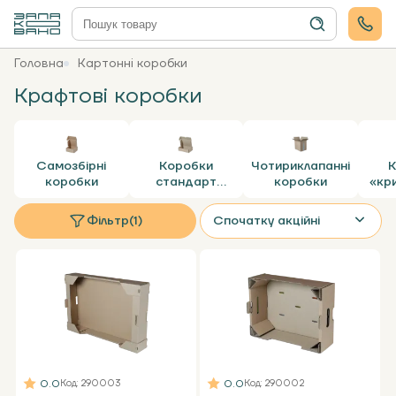
Головна
Картонні коробки
Крафтові коробки
Самозбірні
Коробки
Чотириклапанні
К
коробки
стандарт
коробки
«кр
пошти
Фільтр
(1)
Спочатку акційні
0.0
0.0
Код
: 290003
Код
: 290002