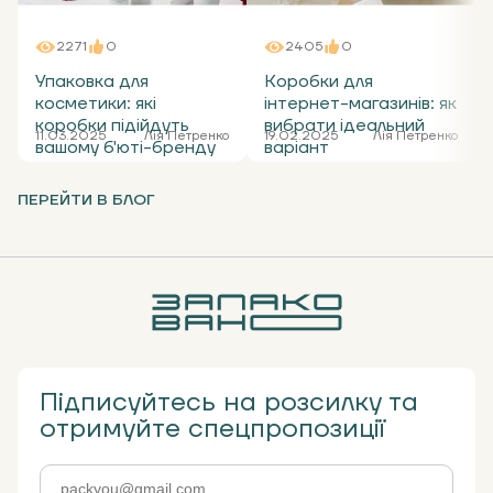
екологічне, економічно вигідне рішення для
пакування, транспортування і зберігання.
2271
0
2405
0
Упаковка для
Коробки для
косметики: які
інтернет-магазинів: як
коробки підійдуть
вибрати ідеальний
11.03.2025
Лія Петренко
19.02.2025
Лія Петренко
вашому б'юті-бренду
варіант
ПЕРЕЙТИ В БЛОГ
Підписуйтесь на розсилку та
отримуйте спецпропозиції