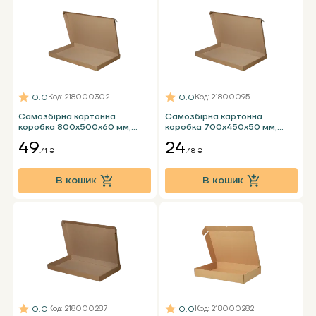
0.0
0.0
Код
: 218000302
Код
: 21800095
Самозбірна картонна
Самозбірна картонна
коробка 800х500х60 мм,
коробка 700х450х50 мм,
бура Т23 Е
бура Т23 Е під годинник
49
24
.41 ₴
.48 ₴
В кошик
В кошик
0.0
0.0
Код
: 218000287
Код
: 218000282