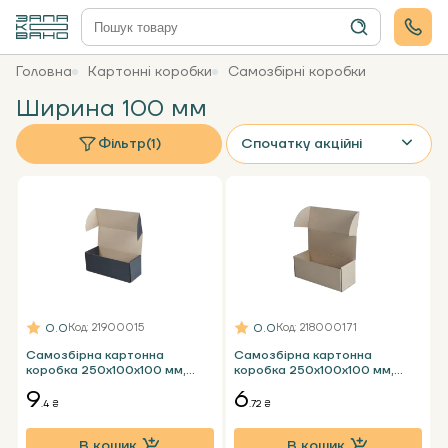
Головна
Картонні коробки
Самозбірні коробки
Ширина 100 мм
Фільтр
(1)
Спочатку акційні
0.0
0.0
Код
: 21900015
Код
: 218000171
Самозбірна картонна
Самозбірна картонна
коробка 250х100х100 мм,
коробка 250х100х100 мм,
чорна Т24 Е
бура Т23 Е
9
6
.4 ₴
.72 ₴
В кошик
В кошик