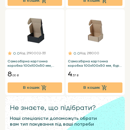
В кошик
В кошик
0.0
0.0
Код
: 2190002-33
Код
: 218000
Самозбірна картонна
Самозбірна картонна
коробка 100х100х50 мм,
коробка 100х100х50 мм, бура
чорна Т23 Е
Т24 Е
8
4
.00 ₴
.37 ₴
В кошик
В кошик
Не знаєте, що підібрати?
Наші спеціалісти допоможуть обрати
вам тип пакування під ваші потреби