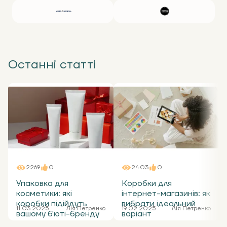
Останні статті
2269
0
2403
0
Упаковка для
Коробки для
косметики: які
інтернет-магазинів: як
коробки підійдуть
вибрати ідеальний
11.03.2025
Лія Петренко
19.02.2025
Лія Петренко
вашому б'юті-бренду
варіант