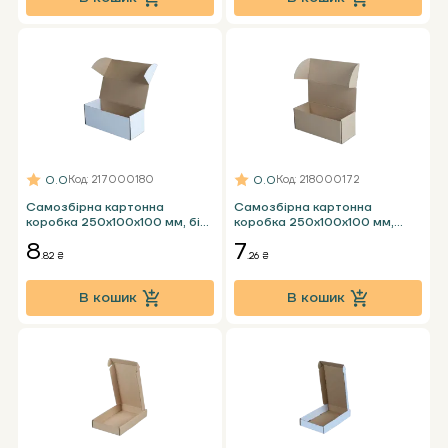
0.0
0.0
Код
: 217000180
Код
: 218000172
Самозбірна картонна
Самозбірна картонна
коробка 250х100х100 мм, біла
коробка 250x100x100 мм,
Т23 Е
бура Т24 Е
8
7
.82 ₴
.26 ₴
В кошик
В кошик