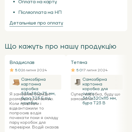
Оплата на карту
Післяоплата на НП
Детальніше про оплату
Що кажуть про нашу продукцію
Владислав
Тетяна
5.0
26 липня 2024
5.0
17 липня 2024
Самозбірна
Самозбірна
картонна
картонна
коробка
коробка для
535x380x75 мм,
одягу
Я замовляв середні
Супер коробка, буду ще
бура Т23 Е під
360х320х115 мм,
розміри з доставкою.
замовляти ...
ноутбук
бура Т23 В
Коли привезли і
відвантажили то
попросив водія
почекати поки я складу
пару коробок для
перевірки. Водій сказав