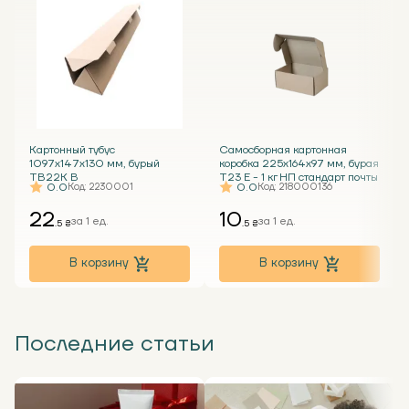
Картонный тубус
Самосборная картонная
1097х147х130 мм, бурый
коробка 225х164х97 мм, бурая
ТВ22К В
Т23 Е - 1 кг НП стандарт почты
0.0
0.0
Код
: 2230001
Код
: 218000136
22
10
за 1 ед.
за 1 ед.
.5 ₴
.5 ₴
В корзину
В корзину
Последние статьи