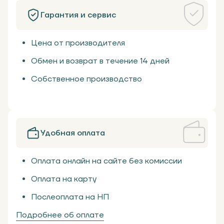
грузов.
Гарантия и сервис
Преимущества использования
Цена от производителя
Устройство для заклеивания ускоряет и упрощает процессы 
подготовки товаров к отправке. Его можно совмещать с 
Обмен и возврат в течение 14 дней
разными типами скотча, включая:
Собственное производство
односторонние вспененные полосы;
армированный;
с логотипом;
коричневый;
Удобная оплата
классический прозрачный.
Работать с диспенсером легко и быстро. Оператор может 
Оплата онлайн на сайте без комиссии
не прикладывать усилий и все операции выполнять одной 
рукой.
Оплата на карту
Конструкция машинки для скотча продумана так, чтобы 
Послеоплата на НП
обеспечить надежность захвата ручки. Движения выходят 
Подробнее об оплате
точными и легкими. При использовании диспенсера 