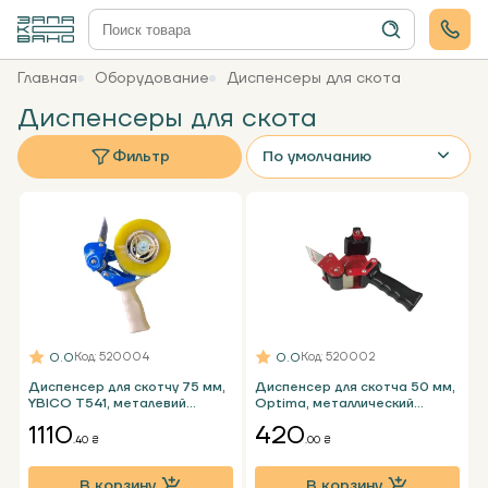
Главная
Оборудование
Диспенсеры для скота
Диспенсеры для скота
Фильтр
По умолчанию
0.0
0.0
Код
: 520004
Код
: 520002
Диспенсер для скотчу 75 мм,
Диспенсер для скотча 50 мм,
YBICO T541, металевий
Optima, металлический
розмотувач для скотчу
разматыватель упаковочного
1110
420
скотча
.40 ₴
.00 ₴
В корзину
В корзину