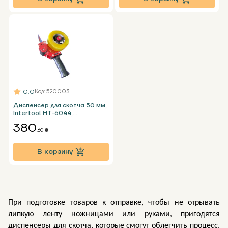
0.0
Код
: 520003
Диспенсер для скотча 50 мм,
Intertool НТ-6044,
металлический
380
разматыватель упаковочного
.60 ₴
скотча
В корзину
При подготовке товаров к отправке, чтобы не отрывать 
липкую ленту ножницами или руками, пригодятся 
диспенсеры для скотча, которые смогут облегчить процесс. 