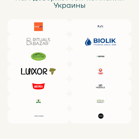
Украины
Корпус диспенсера для клейкой ленты выполнен из 
прочного пластика. Этот материал легкий и эластичный, 
стойкий к механическим повреждениям. Он не боится 
перепадов температур. Благодаря таким свойствам 
диспенсеры для скотча можно применять как в 
отапливаемых помещениях, так и на открытом воздухе при 
холодной погоде. Приспособление стойко переносит 
воздействие влаги, не поддается влиянию коррозии.
Диспенсер для клейкой ленты: правила 
пользования
Ручка для скотча проста в применении. Для работы с ней 
не нужно специальных навыков — справиться сможет 
даже новичок. Все модели, представленные на сайте 
компании «ЗАПАКОВАНО», устроены по одному принципу, 
поэтому алгоритм обращения с ними аналогичен.
Первым делом нужно установить скотч на катушку, отмотав 