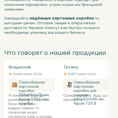
осознанности. Поверхность коробки подходит для
нанесения маркировки, штрих-кодов или брендовой
символики.
Заказывайте
надёжные картонные коробки
по
выгодным ценам. Оптовые скидки и оперативная
доставка по Украине помогут вам быстро получить
необходимую упаковку для вашего бизнеса.
Что говорят о нашей продукции
Владислав
Тетяна
5.0
26 липня 2024
5.0
17 липня 2024
Самосборная
Самосборная
картонная
картонная
коробка
коробка для
535x380x75 мм,
одежды
Я замовляв середні
Супер коробка, буду ще
бурая Т23 Е под
360х320х115 мм,
розміри з доставкою.
замовляти ...
ноутбук
бурая Т23 В
Коли привезли і
відвантажили то
попросив водія
почекати поки я складу