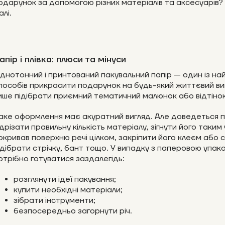
одарунок за допомогою різних матеріалів та аксесуарів
алі.
апір і плівка: плюси та мінуси
днотонний і принтований пакувальний папір — один із н
пособів прикрасити подарунок на будь-який життєвий в
ише підібрати приємний тематичний малюнок або відтінок
аке оформлення має акуратний вигляд. Але доведеться 
ідрізати правильну кількість матеріалу, зігнути його таким
окривав поверхню речі цілком, закріпити його клеєм або 
ідібрати стрічку, бант тощо. У випадку з паперовою упак
отрібно готуватися заздалегідь:
розглянути ідеї пакування;
купити необхідні матеріали;
зібрати інструменти;
безпосередньо загорнути річ.