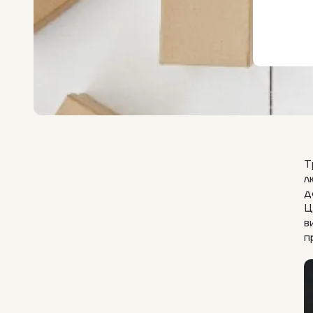
Т
л
д
Ц
в
п