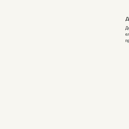
Д
Д
е
п