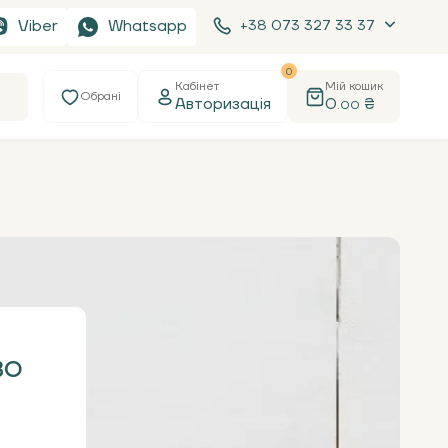
Viber
Whatsapp
+38 073 327 33 37
0
Кабінет
Мій кошик
Обрані
Авторизація
0
₴
.00
во