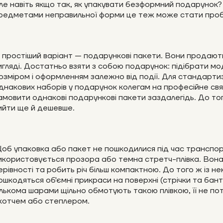
ле навіть якщо так, як упакувати безформний подарунок?
редметами неправильної форми це теж може стати про
 простіший варіант — подарункові пакети. Вони продают
игляді. Достатньо взяти з собою подарунок: підібрати мо
озміром і оформленням залежно від події. Для стандарти
днакових наборів у подарунок колегам на професійне св
амовити однакові подарункові пакети заздалегідь. До т
ийти ще й дешевше.
об упаковка або пакет не пошкодилися під час транспор
икористовується прозора або темна стретч-плівка. Вона
ерівності та робить річ більш компактною. До того ж із не
ошкодяться об'ємні прикраси на поверхні (стрічки та бант
ількома шарами щільно обмотують такою плівкою, її не пот
котчем або степлером.