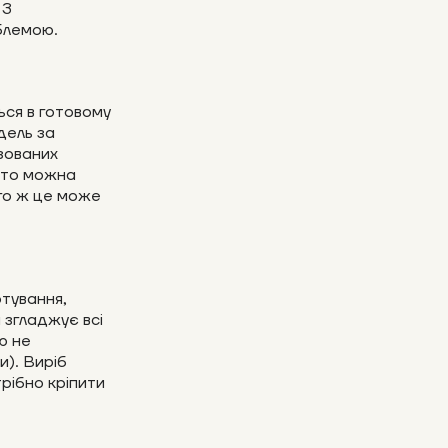
 З
блемою.
ься в готовому
дель за
зованих
ято можна
ого ж це може
тування,
 згладжує всі
ю не
и). Виріб
рібно кріпити