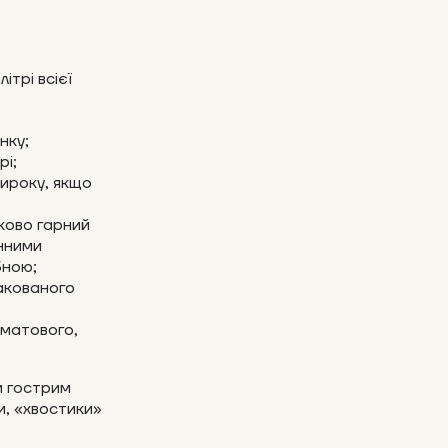
ітрі всієї
нку;
рі;
широку, якщо
ково гарний
нними
бною;
акованого
 матового,
и гострим
и, «хвостики»