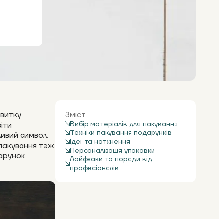
звитку
Зміст
Вибір матеріалів для пакування
віти
Техніки пакування подарунків
ивий символ.
Ідеї та натхнення
 пакування теж
Персоналізація упаковки
дарунок
Лайфхаки та поради від
професіоналів