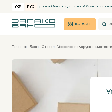
Про нас
Оплата і доставка
Обмін та повер
УКР
РУС
КАТАЛОГ
Головна
Блог
Статті
Упаковка подарунків: мистецт
У