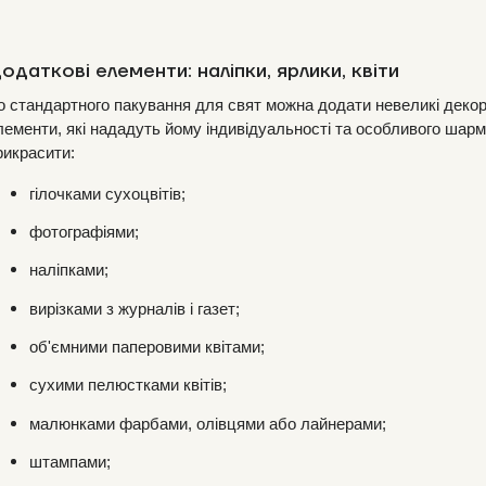
одаткові елементи: наліпки, ярлики, квіти
о стандартного пакування для свят можна додати невеликі декор
лементи, які нададуть йому індивідуальності та особливого шар
рикрасити:
гілочками сухоцвітів;
фотографіями;
наліпками;
вирізками з журналів і газет;
об'ємними паперовими квітами;
сухими пелюстками квітів;
малюнками фарбами, олівцями або лайнерами;
штампами;