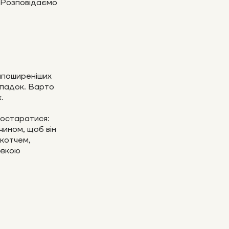
? Розповідаємо
айпоширеніших
ипадок. Варто
.
постаратися:
 чином, щоб він
скотчем,
овкою