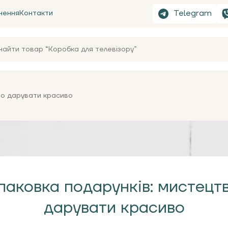
Telegram
нення
Контакти
во дарувати красиво
паковка подарунків: мистецт
дарувати красиво