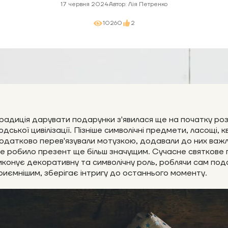
17 червня 2024
Автор: Лія Петренко
10260
2
радиція дарувати подарунки з'явилася ще на початку ро
юдської цивілізації. Пізніше символічні предмети, ласощі, к
одатково перев'язували мотузкою, додавали до них важл
е робило презент ще більш значущим. Сучасне святкове
иконує декоративну та символічну роль, роблячи сам по
риємнішим, зберігає інтригу до останнього моменту.