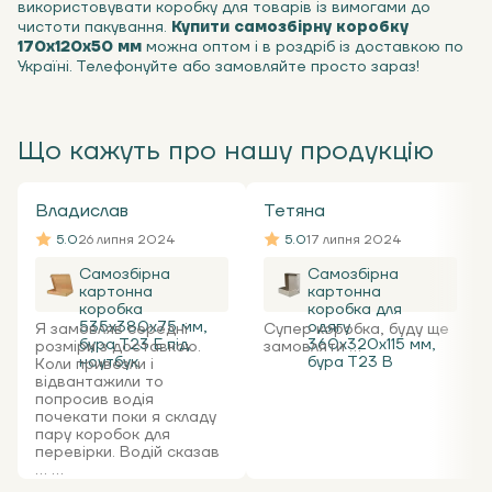
використовувати коробку для товарів із вимогами до
чистоти пакування.
Купити самозбірну коробку
170х120х50 мм
можна оптом і в роздріб із доставкою по
Україні. Телефонуйте або замовляйте просто зараз!
Що кажуть про нашу продукцію
Владислав
Тетяна
5.0
26 липня 2024
5.0
17 липня 2024
Самозбірна
Самозбірна
картонна
картонна
коробка
коробка для
535x380x75 мм,
одягу
Я замовляв середні
Супер коробка, буду ще
бура Т23 Е під
360х320х115 мм,
розміри з доставкою.
замовляти ...
ноутбук
бура Т23 В
Коли привезли і
відвантажили то
попросив водія
почекати поки я складу
пару коробок для
перевірки. Водій сказав
... ...