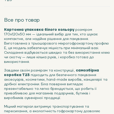
Все про товар
Картонна упаковка білого кольору
розміром
170х120х50 мм — ідеальний вибір для тих, хто шукає
компактне, але надійне рішення для пакування.
Виготовлена з трьошарового мікрогофрокартону профілю
Е, ця модель забезпечує міцність при мінімальній вазі.
Складання відбувається швидко та без використання клею
чи скотчу — лише кілька рухів, і коробка готова до
використання.
Завдяки своїм розмірам та конструкції,
самозбірна
коробка Т23
підходить для безпечного пакування
аксесуарів, косметики, hand-made виробів, канцелярії та
дрібної електроніки. Біла поверхня виглядає
презентабельно та легко брендується, що робить її
привабливою для магазинів подарунків, бутиків і
виробників сувенірної продукції.
Міцний матеріал витримує транспортування та
пересилання, а екологічність гофрокартону дозволяє