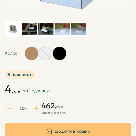
Колір:
В наявності
4.
за 1 одиницю
62 ₴
462.
00 ₴
мін від 100 од.
Додати в кошик