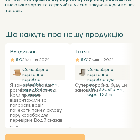
ціною вже зараз та отримуйте якісне пакування для ваших
товарів.
Що кажуть про нашу продукцію
Владислав
Тетяна
5.0
26 липня 2024
5.0
17 липня 2024
Самозбірна
Самозбірна
картонна
картонна
коробка
коробка для
535x380x75 мм,
одягу
Я замовляв середні
Супер коробка, буду ще
бура Т23 Е під
360х320х115 мм,
розміри з доставкою.
замовляти ...
ноутбук
бура Т23 В
Коли привезли і
відвантажили то
попросив водія
почекати поки я складу
пару коробок для
перевірки. Водій сказав
... ...