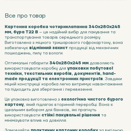
Все про товар
Картонна коробка чотириклапанна 340х280х245
мм, бура Т22 В
– це надійний вибір для пакування та
транспортування товарів середнього розміру.
Виготовлена з міцного тришарового гофрокартону, вона
забезпечує
відмінний захист
продукції від механічних
пошкоджень, пилу та вологи.
Оптимальні габарити
340х280х245 мм
дозволяють
використовувати коробку для
упаковки побутової
техніки, текстильних виробів, документів, hand-
made продукції та електронних пристроїв
. Завдяки
міцній конструкції коробка легко витримує навантаження
та підходить для зберігання і перевезення.
Ця упаковка виготовлена з
екологічно чистого бурого
картону
, який підлягає вторинній переробці. Вона є
ідеальним вибором для бізнесів, які прагнуть
використовувати
стійкі пакувальні рішення
та
мінімізувати вплив на довкілля.
Замовляйте
практичну картонну коробку
за вигідною