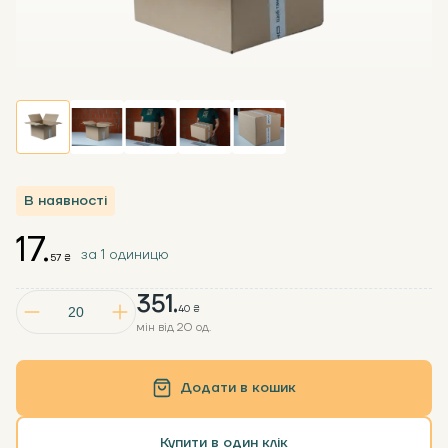
В наявності
17.
за 1 одиницю
57 ₴
351.
40 ₴
мін від 20 од.
Додати в кошик
Купити в один клік