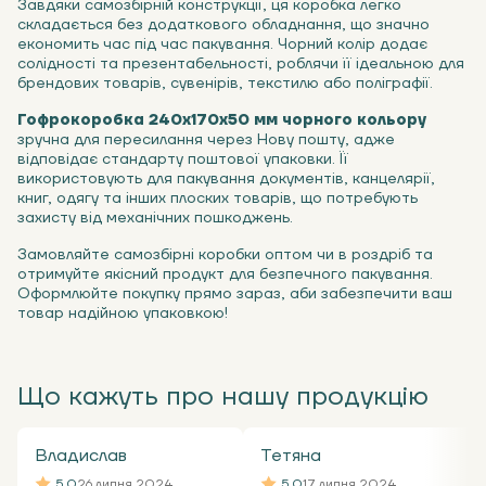
Завдяки самозбірній конструкції, ця коробка легко
складається без додаткового обладнання, що значно
економить час під час пакування. Чорний колір додає
солідності та презентабельності, роблячи її ідеальною для
брендових товарів, сувенірів, текстилю або поліграфії.
Гофрокоробка 240x170x50 мм чорного кольору
зручна для пересилання через Нову пошту, адже
відповідає стандарту поштової упаковки. Її
використовують для пакування документів, канцелярії,
книг, одягу та інших плоских товарів, що потребують
захисту від механічних пошкоджень.
Замовляйте самозбірні коробки оптом чи в роздріб та
отримуйте якісний продукт для безпечного пакування.
Оформлюйте покупку прямо зараз, аби забезпечити ваш
товар надійною упаковкою!
Що кажуть про нашу продукцію
Владислав
Тетяна
5.0
26 липня 2024
5.0
17 липня 2024