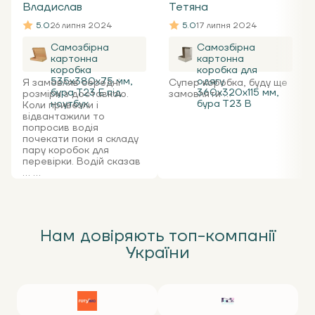
Владислав
Тетяна
5.0
26 липня 2024
5.0
17 липня 2024
Самозбірна
Самозбірна
картонна
картонна
коробка
коробка для
535x380x75 мм,
одягу
Я замовляв середні
Супер коробка, буду ще
бура Т23 Е під
360х320х115 мм,
розміри з доставкою.
замовляти ...
ноутбук
бура Т23 В
Коли привезли і
відвантажили то
попросив водія
почекати поки я складу
пару коробок для
перевірки. Водій сказав
... ...
Нам довіряють топ-компанії
України