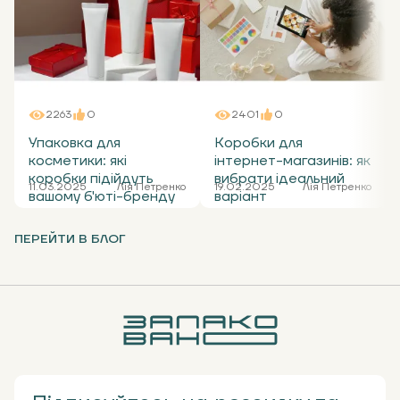
2263
0
2401
0
Упаковка для
Коробки для
косметики: які
інтернет-магазинів: як
коробки підійдуть
вибрати ідеальний
11.03.2025
Лія Петренко
19.02.2025
Лія Петренко
вашому б'юті-бренду
варіант
ПЕРЕЙТИ В БЛОГ