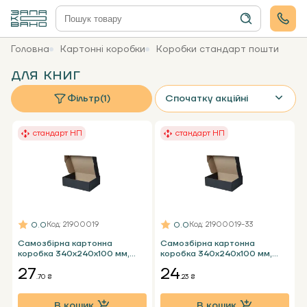
Головна
Картонні коробки
Коробки стандарт пошти
для книг
Фільтр
(1)
Спочатку акційні
стандарт НП
стандарт НП
0.0
0.0
Код
: 21900019
Код
: 21900019-33
Самозбірна картонна
Самозбірна картонна
коробка 340x240x100 мм,
коробка 340x240x100 мм,
чорна Т24 Е - 2 кг НП
чорна Т23 Е - 2 кг НП
27
24
стандарт пошти
стандарт пошти
.70 ₴
.23 ₴
В кошик
В кошик