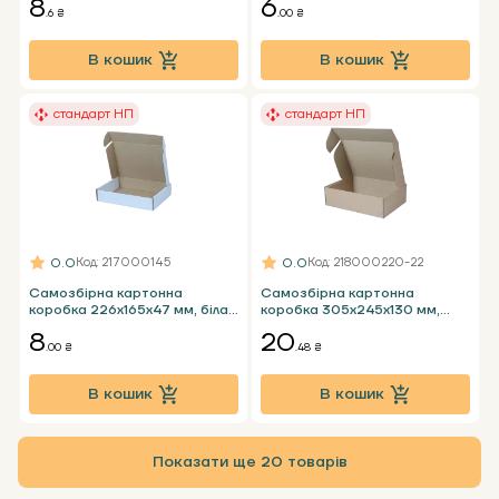
8
6
пошти пласка
пошти пласка
.6 ₴
.00 ₴
В кошик
В кошик
стандарт НП
стандарт НП
0.0
0.0
Код
: 217000145
Код
: 218000220-22
Самозбірна картонна
Самозбірна картонна
коробка 226х165х47 мм, біла
коробка 305х245х130 мм,
Т23 Е - 0,5 кг НП стандарт
бура Т23 Е
8
20
пошти пласка
.00 ₴
.48 ₴
В кошик
В кошик
Показати ще 20 товарів