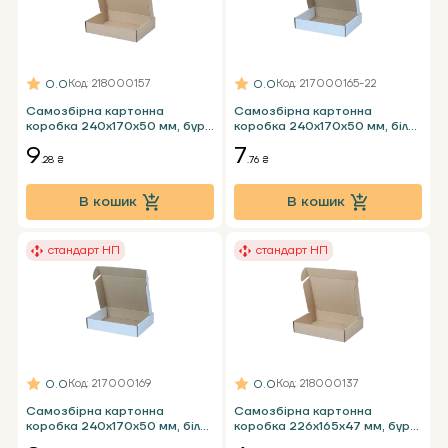
0.0
0.0
Код
: 218000157
Код
: 217000165-22
Самозбірна картонна
Самозбірна картонна
коробка 240x170x50 мм, бура
коробка 240x170x50 мм, біла
Т23 Е - 0,5 кг НП стандарт
Т23 Е - 0,5 кг НП стандарт
9
7
пошти пласка
пошти пласка
.28 ₴
.76 ₴
В кошик
В кошик
стандарт НП
стандарт НП
0.0
0.0
Код
: 217000169
Код
: 218000137
Самозбірна картонна
Самозбірна картонна
коробка 240x170x50 мм, біла
коробка 226х165х47 мм, бура
Т23 Е - 0,5 кг НП стандарт
Т23 Е - 0,5 кг НП стандарт