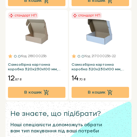
В кошик
В кошик
стандарт НП
стандарт НП
0.0
0.0
Код
: 218000236
Код
: 217000236-22
Самозбірна картонна
Самозбірна картонна
коробка 320х230х100 мм,
коробка 320x230x100 мм,
бура Т23 Е - 2 кг НП стандарт
біла Т23 Е - 2 кг НП стандарт
12
14
пошти
пошти
.87 ₴
.70 ₴
В кошик
В кошик
Не знаєте, що підібрати?
Наші спеціалісти допоможуть обрати
вам тип пакування під ваші потреби