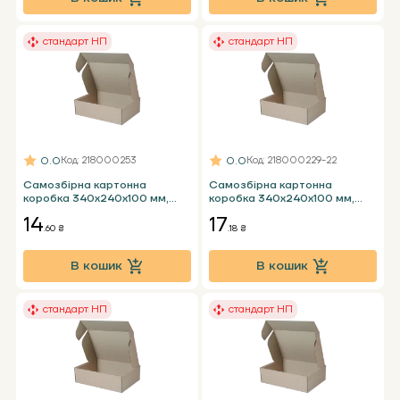
стандарт НП
стандарт НП
0.0
0.0
Код
: 218000253
Код
: 218000229-22
Самозбірна картонна
Самозбірна картонна
коробка 340x240x100 мм,
коробка 340x240x100 мм,
бура Т25 Е - 2 кг НП стандарт
бура Т24 Е - 2 кг НП стандарт
14
17
пошти
пошти
.60 ₴
.18 ₴
В кошик
В кошик
стандарт НП
стандарт НП