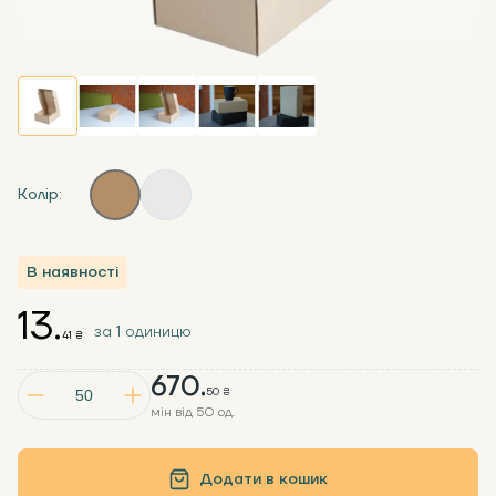
Колір:
В наявності
13.
за 1 одиницю
41 ₴
670.
50 ₴
мін від 50 од.
Додати в кошик