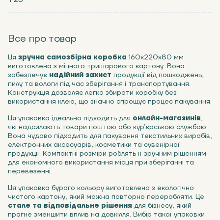
Все про товар
Ця
зручна самозбірна коробка
160x220x80 мм
виготовлена з міцного тришарового картону. Вона
забезпечує
надійний захист
продукції від пошкоджень,
пилу та вологи під час зберігання і транспортування.
Конструкція дозволяє легко збирати коробку без
використання клею, що значно спрощує процес пакування.
Ця упаковка ідеально підходить для
онлайн-магазинів
,
які надсилають товари поштою або кур’єрською службою.
Вона чудово підходить для пакування текстильних виробів,
електронних аксесуарів, косметики та сувенірної
продукції. Компактні розміри роблять її зручним рішенням
для економного використання місця при зберіганні та
перевезенні.
Ця упаковка бурого кольору виготовлена з екологічно
чистого картону, який можна повторно переробляти. Це
стале та відповідальне рішення
для бізнесу, який
прагне зменшити вплив на довкілля. Вибір такої упаковки