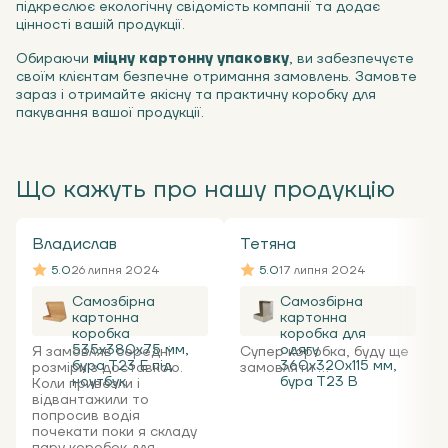
підкреслює екологічну свідомість компанії та додає
цінності вашій продукції.
Обираючи
міцну картонну упаковку
, ви забезпечуєте
своїм клієнтам безпечне отримання замовлень. Замовте
зараз і отримайте якісну та практичну коробку для
пакування вашої продукції.
Що кажуть про нашу продукцію
Владислав
Тетяна
5.0
26 липня 2024
5.0
17 липня 2024
Самозбірна
Самозбірна
картонна
картонна
коробка
коробка для
535x380x75 мм,
одягу
Я замовляв середні
Супер коробка, буду ще
бура Т23 Е під
360х320х115 мм,
розміри з доставкою.
замовляти ...
ноутбук
бура Т23 В
Коли привезли і
відвантажили то
попросив водія
почекати поки я складу