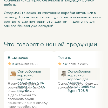
хранения канцелярии, сувениров и продукции ручной
работы.
Оформляйте заказ на картонные коробки оптом или в
розницу. Гарантия качества, удобство в использовании и
соответствие почтовым стандартам — доступно для
вашего бізнеса уже сегодня!
Что говорят о нашей продукции
Владислав
Тетяна
5.0
26 липня 2024
5.0
17 липня 2024
Самосборная
Самосборная
картонная
картонная
коробка
коробка для
535x380x75 мм,
одежды
Я замовляв середні
Супер коробка, буду ще
бурая Т23 Е под
360х320х115 мм,
розміри з доставкою.
замовляти ...
ноутбук
бурая Т23 В
Коли привезли і
відвантажили то
попросив водія
почекати поки я складу
пару коробок для