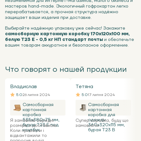
незаменимой для интернет-магазинов, малого бизнеса и
мастеров hand-made. Экологичный гофрокартон легко
перерабатывается, а прочная структура надёжно
защищает ваши изделия при доставке.
Выбирайте надёжную упаковку уже сейчас! Закажите
самосборную картонную коробку 170x120x100 мм,
белую Т23 Е - 0,5 кг НП стандарт почты
и обеспечьте
вашим товарам аккуратное и безопасное оформление.
Что говорят о нашей продукции
Владислав
Тетяна
5.0
26 липня 2024
5.0
17 липня 2024
Самосборная
Самосборная
картонная
картонная
коробка
коробка для
535x380x75 мм,
одежды
Я замовляв середні
Супер коробка, буду ще
бурая Т23 Е под
360х320х115 мм,
розміри з доставкою.
замовляти ...
ноутбук
бурая Т23 В
Коли привезли і
відвантажили то
попросив водія