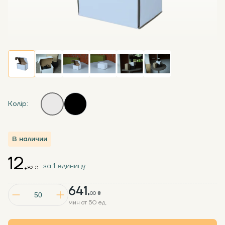
Колір:
В наличии
12.
за 1 единицу
82 ₴
641.
00 ₴
мин от 50 ед.