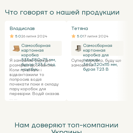
Что говорят о нашей продукции
Владислав
Тетяна
5.0
26 липня 2024
5.0
17 липня 2024
Самосборная
Самосборная
картонная
картонная
коробка
коробка для
535x380x75 мм,
одежды
Я замовляв середні
Супер коробка, буду ще
бурая Т23 Е под
360х320х115 мм,
розміри з доставкою.
замовляти ...
ноутбук
бурая Т23 В
Коли привезли і
відвантажили то
попросив водія
почекати поки я складу
пару коробок для
перевірки. Водій сказав
... ...
Нам доверяют топ-компании
Украины