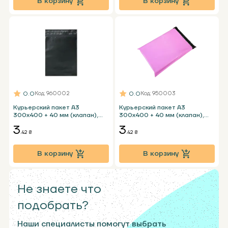
В корзину
В корзину
0.0
0.0
Код
: 960002
Код
: 950003
Курьерский пакет А3
Курьерский пакет А3
300х400 + 40 мм (клапан),
300х400 + 40 мм (клапан),
черный без кармана
розовый без кармана
3
3
.42 ₴
.42 ₴
В корзину
В корзину
Не знаете что
подобрать?
Наши специалисты помогут выбрать