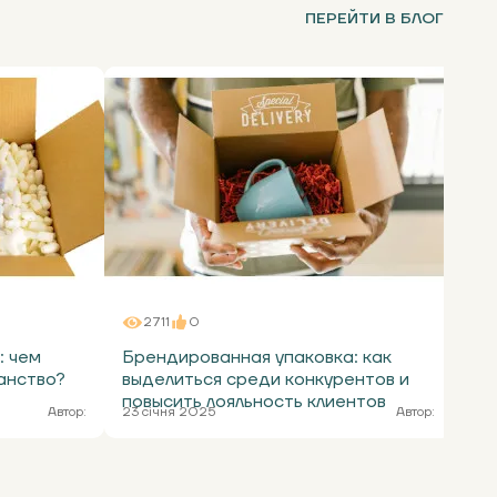
ПЕРЕЙТИ В БЛОГ
2711
0
: чем
Брендированная упаковка: как
Са
анство?
выделиться среди конкурентов и
ре
повысить лояльность клиентов
то
Автор:
23 січня 2025
Автор:
9 с