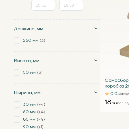
-
Довжина, мм
260 мм
3
Висота, мм
50 мм
3
Самосбор
коробка 2
Т24 Е
Ширина, мм
0.0
Артику
18
за 1 ед
.69 ₴
30 мм
+4
60 мм
+4
85 мм
+4
90 мм
+1