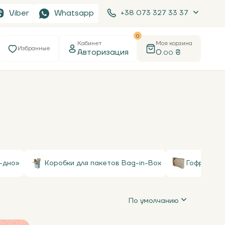
Viber
Whatsapp
+38 073 327 33 37
0
Кабинет
Моя корзина
Избранные
Авторизация
0
₴
.00
-дно»
Коробки для пакетов Bag-in-Box
Гофролотк
По умолчанию