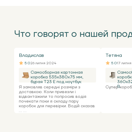
Что говорят о нашей про
Владислав
Тетяна
5.0
26 липня 2024
5.0
17 липн
Самосборная картонная
Самос
коробка 535x380x75 мм,
коробк
бурая Т23 Е под ноутбук
360х32
В
Я замовляв середні розміри з
Супер коробк
доставкою. Коли привезли і
відвантажили то попросив водія
почекати поки я складу пару
коробок для перевірки. Водій сказав
... ...