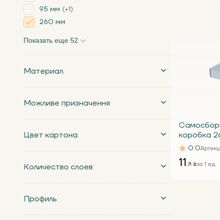
95 мм
+1
260 мм
Показать еще 52
Материал
Можливе призначення
Самосбор
Цвет картона
коробка 2
Т23 Е
0.0
Артику
11
за 1 ед.
.71 ₴
Количество слоев
Профиль