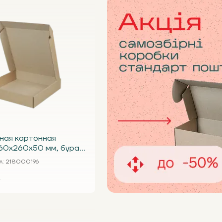
ная картонная
60х260х50 мм, бурая
л
: 218000196
.