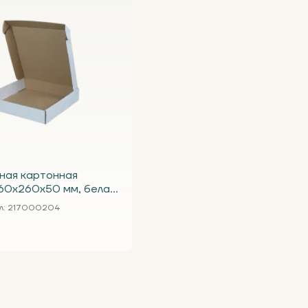
ная картонная
60х260х50 мм, белая
л
: 217000204