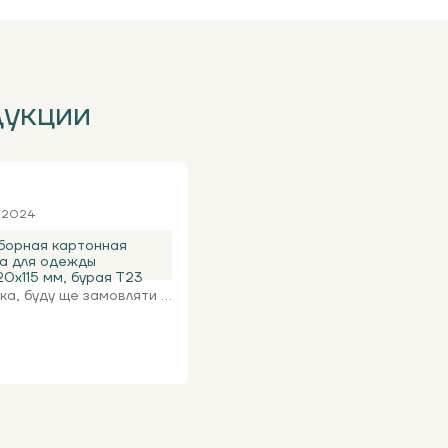
дукции
я 2024
борная картонная
а для одежды
0х115 мм, бурая Т23
а, буду ще замовляти ...