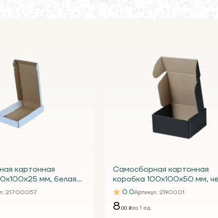
ная картонная
Самосборная картонная
70х100х25 мм, белая
коробка 100х100х50 мм, ч
 телефон
Т24 Е
0.0
л
: 21700057
Артикул
: 2190001
8
за 1 ед.
.00 ₴