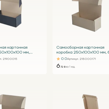
ная картонная
Самосборная картонная
50х100х100 мм,
коробка 250х100х100 мм, 
4 Е
Т23 Е
0.0
л
: 21900015
Артикул
: 218000171
6
за 1 ед.
.72 ₴