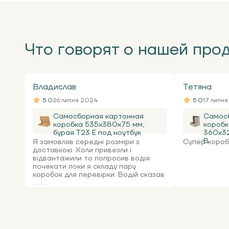
Что говорят о нашей про
Владислав
Тетяна
5.0
26 липня 2024
5.0
17 липн
Самосборная картонная
Самос
коробка 535x380x75 мм,
коробк
бурая Т23 Е под ноутбук
360х32
В
Я замовляв середні розміри з
Супер коробк
доставкою. Коли привезли і
відвантажили то попросив водія
почекати поки я складу пару
коробок для перевірки. Водій сказав
... ...