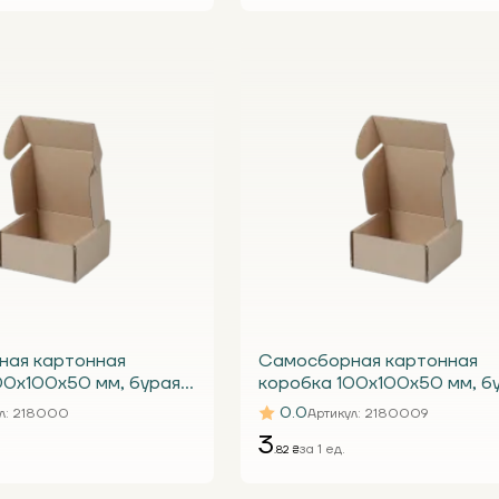
ная картонная
Самосборная картонная
00х100х50 мм, бурая
коробка 100х100х50 мм, б
Т23 Е
0.0
л
: 218000
Артикул
: 2180009
3
за 1 ед.
.82 ₴