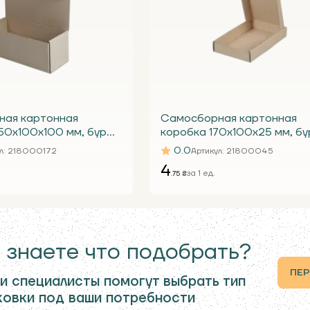
ная картонная
Самосборная картонная
50x100x100 мм, бурая
коробка 170х100х25 мм, бу
Т23 Е под телефон
0.0
л
: 218000172
Артикул
: 21800045
4
за 1 ед.
.75 ₴
 знаете что подобрать?
ПЕР
и специалисты помогут выбрать тип
ковки под ваши потребности