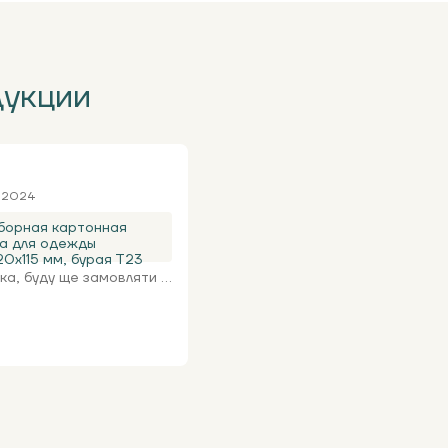
дукции
я 2024
борная картонная
а для одежды
0х115 мм, бурая Т23
а, буду ще замовляти ...