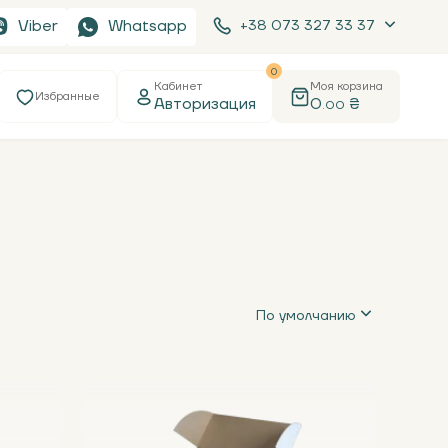
Viber
Whatsapp
+38 073 327 33 37
0
Кабинет
Моя корзина
Избранные
Авторизация
0
₴
.00
По умолчанию