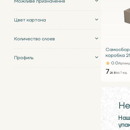
Можливе призначення
Цвет картона
Количество слоев
Самосбор
коробка 2
Профиль
Т24 Е
0.0
Артику
7
за 1 ед.
.26 ₴
Не
Наш
упа