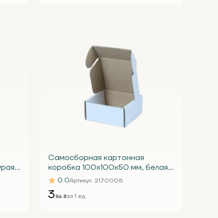
Самосборная картонная
урая
коробка 100х100х50 мм, белая
Т24 Е
0.0
Артикул
: 2170008
3
за 1 ед.
.84 ₴