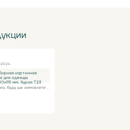
дукции
я 2024
борная картонная
а для одежды
0х115 мм, бурая Т23
а, буду ще замовляти ...