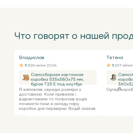
Что говорят о нашей про
Владислав
Тетяна
5.0
26 липня 2024
5.0
17 липн
Самосборная картонная
Самос
коробка 535x380x75 мм,
коробк
бурая Т23 Е под ноутбук
360х32
В
Я замовляв середні розміри з
Супер коробк
доставкою. Коли привезли і
відвантажили то попросив водія
почекати поки я складу пару
коробок для перевірки. Водій сказав
... ...