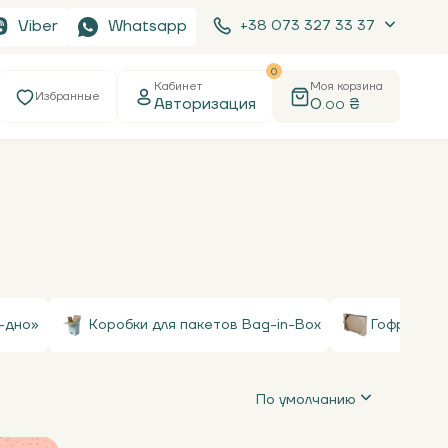
Viber
Whatsapp
+38 073 327 33 37
0
Кабинет
Моя корзина
Избранные
Авторизация
0
₴
.00
-дно»
Коробки для пакетов Bag-in-Box
Гофролотк
По умолчанию