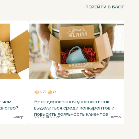
ПЕРЕЙТИ В БЛОГ
2711
0
: чем
Брендированная упаковка: как
Са
анство?
выделиться среди конкурентов и
ре
повысить лояльность клиентов
то
Автор:
23 січня 2025
Автор:
9 с