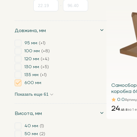
-
Довжина, мм
95 мм
+1
100 мм
+8
120 мм
+4
130 мм
+5
135 мм
+1
600 мм
Самосбор
коробка 6
Показать еще 61
Т23 Е под
0.0
Артику
24
за 1 е
.48 ₴
Висота, мм
40 мм
1
50 мм
2