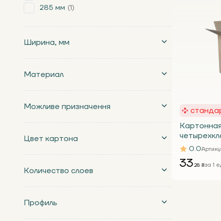
285 мм
1
Ширина, мм
Материал
Можливе призначення
станда
Картонная
четырехкл
Цвет картона
600х350х2
0.0
Артику
15 кг НП с
33
за 1 е
.28 ₴
Количество слоев
Профиль