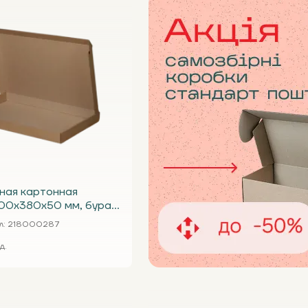
ная картонная
00х380х50 мм, бурая
 часы
л
: 218000287
д.