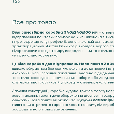
Т23
Все про товар
Біла самозбірна коробка 340х240х100 мм
– стильн
відправлення поштових посилок до 2 кг. Виконана з які
мікрогофрокартону профілю Е, вона як легкий щит захист
транспортування. Чистий білий колір виглядає дорого т
підкреслюючи статус товару всередині – чи то стильна 
чи преміальна косметика.
Ця
біла коробка для відправлень Нова пошта 340
швидко збирається без скотчу, клею та додаткових інст
економить час і спрощує пакування. Ідеально підійде для
текстилю, аксесуарів, косметичних наборів або документ
альтернатива пластиковій упаковці – стильна, екологічн
Завдяки конструкції, коробка чудово тримає форму наві
завантаженні, гарантуючи збереження цілісності товару
службами Нова пошта чи Укрпошта. Купуючи
самозбірн
пошти
, ви отримуєте гарантію якості напряму від виро
заощадити на оптових замовленнях.