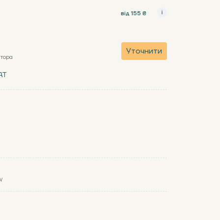
від 155 ₴
Уточнити
атора
AT
y