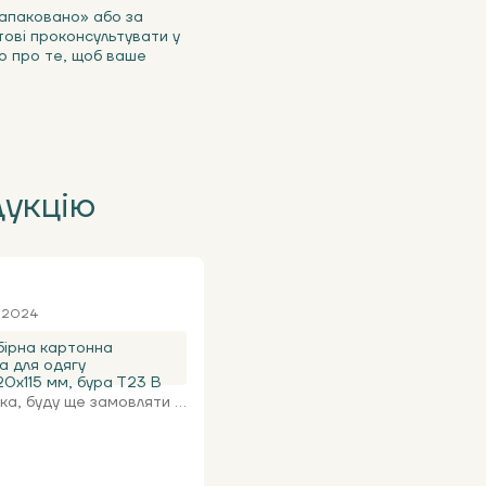
Запаковано» або за
ові проконсультувати у
о про те, щоб ваше
дукцію
я 2024
ірна картонна
а для одягу
0х115 мм, бура Т23 В
а, буду ще замовляти ...