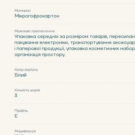
Матеріал
Мікрогофрокартон
Можливе призначення
Упаковка середніх за розміром товарів, пересилан
пакування електроніки, транспортування аксесуарі
і паперової продукції, упаковка косметичних наборі
організація простору.
Колір картону
Білий
Кількість шарів
3
Профіль
Е
Модифікація