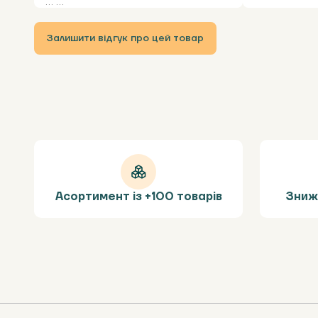
... ...
Залишити відгук про цей товар
Асортимент із +100 товарів
Зниж