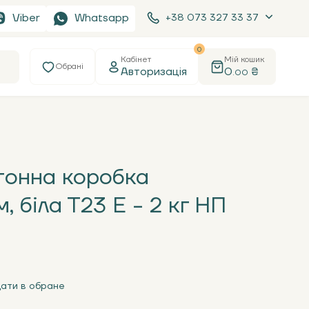
Viber
Whatsapp
+38 073 327 33 37
0
Кабінет
Мій кошик
Обрані
Авторизація
0
₴
.00
тонна коробка
 біла Т23 Е - 2 кг НП
ати в обране