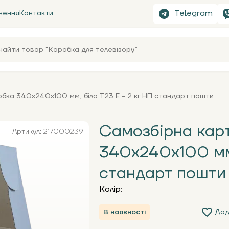
Telegram
нення
Контакти
бка 340x240x100 мм, біла Т23 Е - 2 кг НП стандарт пошти
Самозбірна кар
Артикул: 217000239
340x240x100 мм,
стандарт пошти
Колір:
В наявності
Дод