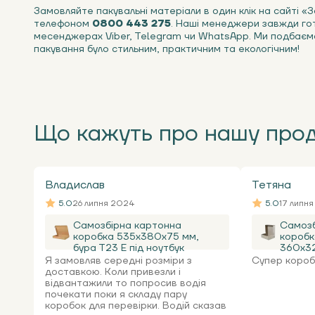
Замовляйте пакувальні матеріали в один клік на сайті «
телефоном
0800 443 275
. Наші менеджери завжди гот
месенджерах Viber, Telegram чи WhatsApp. Ми подбаєм
пакування було стильним, практичним та екологічним!
Що кажуть про нашу про
Владислав
Тетяна
5.0
26 липня 2024
5.0
17 липн
Самозбірна картонна
Самозб
коробка 535x380x75 мм,
коробк
бура Т23 Е під ноутбук
360х32
Я замовляв середні розміри з
Супер коробк
доставкою. Коли привезли і
відвантажили то попросив водія
почекати поки я складу пару
коробок для перевірки. Водій сказав