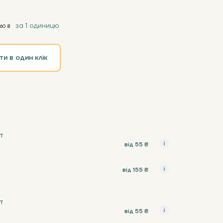
за 1 одиницю
60 ₴
ти в один клік
т
від 55 ₴
від 155 ₴
т
від 55 ₴