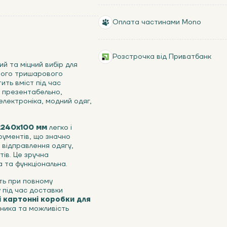
Оплата частинами Mono
Розстрочка від Приватбанк
ий та міцний вибір для
сного тришарового
ить вміст під час
а презентабельно,
електроніка, модний одяг,
х240х100 мм
легко і
рументів, що значно
 відправлення одягу,
ів. Це зручна
а та функціональна.
ть при повному
 під час доставки
і картонні коробки для
бника та можливість