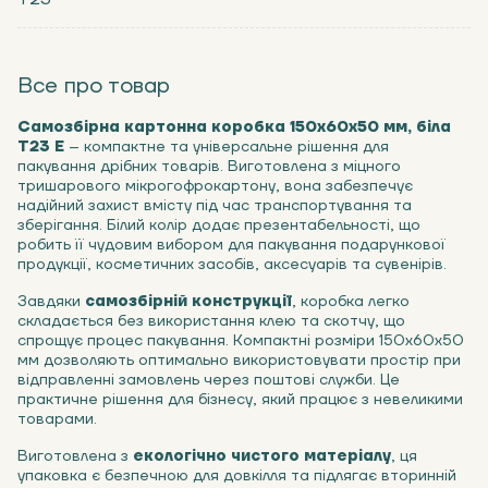
Все про товар
Самозбірна картонна коробка 150х60х50 мм, біла
Т23 Е
– компактне та універсальне рішення для
пакування дрібних товарів. Виготовлена з міцного
тришарового мікрогофрокартону, вона забезпечує
надійний захист вмісту під час транспортування та
зберігання. Білий колір додає презентабельності, що
робить її чудовим вибором для пакування подарункової
продукції, косметичних засобів, аксесуарів та сувенірів.
Завдяки
самозбірній конструкції
, коробка легко
складається без використання клею та скотчу, що
спрощує процес пакування. Компактні розміри 150х60х50
мм дозволяють оптимально використовувати простір при
відправленні замовлень через поштові служби. Це
практичне рішення для бізнесу, який працює з невеликими
товарами.
Виготовлена з
екологічно чистого матеріалу
, ця
упаковка є безпечною для довкілля та підлягає вторинній