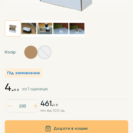
Колір:
Під замовлення
4.
за 1 одиницю
61 ₴
461.
0 ₴
мін від 100 од.
Додати в кошик