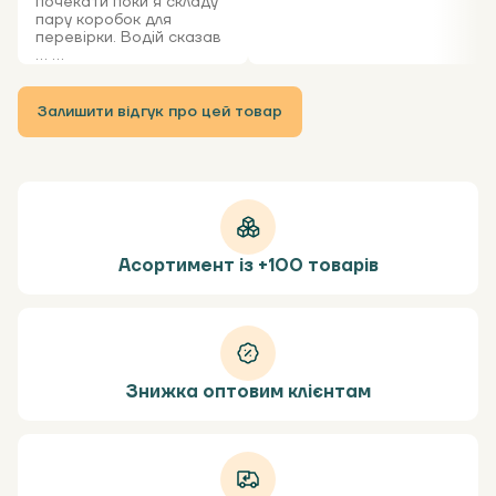
почекати поки я складу
пару коробок для
перевірки. Водій сказав
... ...
Залишити відгук про цей товар
Асортимент із +100 товарів
Знижка оптовим клієнтам