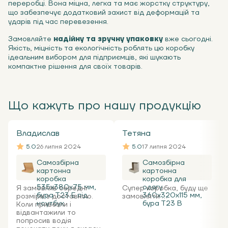
переробці. Вона міцна, легка та має жорстку структуру,
що забезпечує додатковий захист від деформацій та
ударів під час перевезення.
Замовляйте
надійну та зручну упаковку
вже сьогодні.
Якість, міцність та екологічність роблять цю коробку
ідеальним вибором для підприємців, які шукають
компактне рішення для своїх товарів.
Що кажуть про нашу продукцію
Владислав
Тетяна
5.0
26 липня 2024
5.0
17 липня 2024
Самозбірна
Самозбірна
картонна
картонна
коробка
коробка для
535x380x75 мм,
одягу
Я замовляв середні
Супер коробка, буду ще
бура Т23 Е під
360х320х115 мм,
розміри з доставкою.
замовляти ...
ноутбук
бура Т23 В
Коли привезли і
відвантажили то
попросив водія