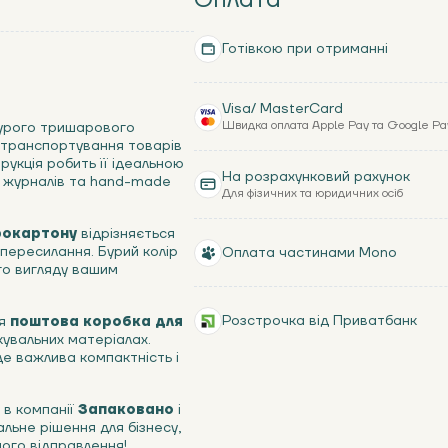
Готівкою при отриманні
Visa/ MasterCard
Швидка оплата Apple Pay та Google Pa
бурого тришарового
 транспортування товарів
рукція робить її ідеальною
На розрахунковий рахунок
г, журналів та hand-made
Для фізичних та юридичних осіб
рокартону
відрізняється
 пересилання. Бурий колір
Оплата частинами Mono
го вигляду вашим
Розстрочка від Приватбанк
ця
поштова коробка для
кувальних матеріалах.
де важлива компактність і
в компанії
Запаковано
і
альне рішення для бізнесу,
жного відправлення!