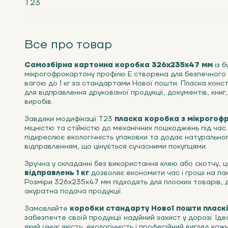
Т23
Все про товар
Самозбірна картонна коробка 326х235х47 мм
із 
мікрогофрокартону профілю Е створена для безпечного
вагою до 1 кг за стандартами Нової пошти. Пласка конст
для відправлення друкованої продукції, документів, кни
виробів.
Завдяки модифікації Т23
пласка коробка з мікрогоф
міцністю та стійкістю до механічних пошкоджень під час
підкреслює екологічність упаковки та додає натурально
відправленням, що цінується сучасними покупцями.
Зручна у складанні без використання клею або скотчу, 
відправлень 1 кг
дозволяє економити час і гроші на па
Розміри 326х235х47 мм підходять для плоских товарів, 
акуратна подача продукції.
Замовляйте
коробки стандарту Нової пошти пласкі
забезпечте своїй продукції надійний захист у дорозі. Іде
який цінує якість, екологічність і професійний вигляд ко