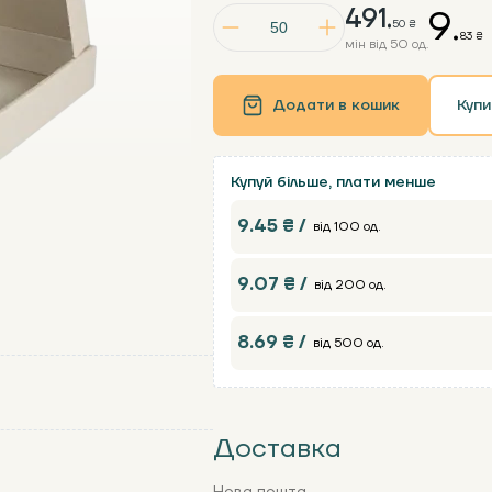
491.
9.
50 ₴
83 ₴
мін від 50 од.
Додати в кошик
Купи
Купуй більше, плати менше
9.45 ₴ /
від 100 од.
9.07 ₴ /
від 200 од.
8.69 ₴ /
від 500 од.
Доставка