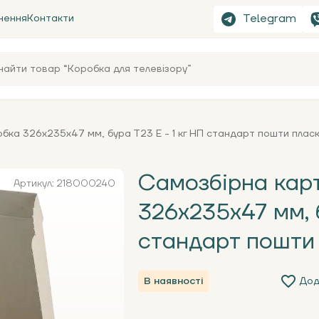
Telegram
нення
Контакти
бка 326х235х47 мм, бура Т23 Е - 1 кг НП стандарт пошти плас
Самозбірна кар
Артикул: 218000240
326х235х47 мм, б
стандарт пошти
В наявності
Дод