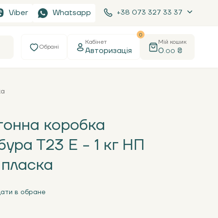
Viber
Whatsapp
+38 073 327 33 37
0
Кабінет
Мій кошик
Обрані
Авторизація
0
₴
.00
ка
тонна коробка
ура Т23 Е - 1 кг НП
 пласка
ати в обране