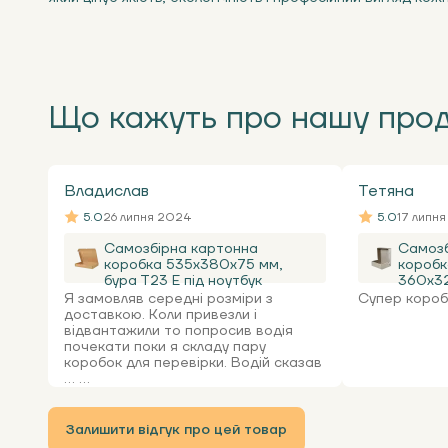
Що кажуть про нашу про
Владислав
Тетяна
5.0
26 липня 2024
5.0
17 липн
Самозбірна картонна
Самозб
коробка 535x380x75 мм,
коробк
бура Т23 Е під ноутбук
360х32
Я замовляв середні розміри з
Супер коробк
доставкою. Коли привезли і
відвантажили то попросив водія
почекати поки я складу пару
коробок для перевірки. Водій сказав
... ...
Залишити відгук про цей товар