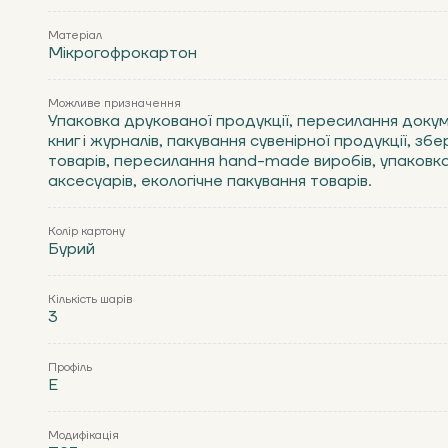
Матеріал
Мікрогофрокартон
Можливе призначення
Упаковка друкованої продукції, пересилання доку
книг і журналів, пакування сувенірної продукції, зб
товарів, пересилання hand-made виробів, упаковк
аксесуарів, екологічне пакування товарів.
Колір картону
Бурий
Кількість шарів
3
Профіль
Е
Модифікація