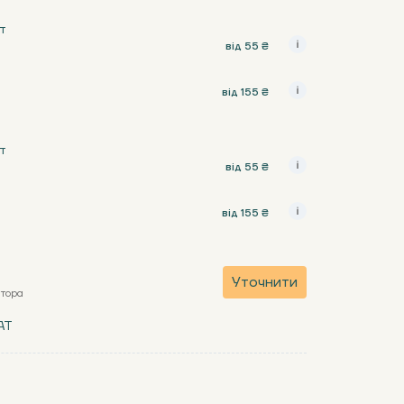
т
від 55 ₴
від 155 ₴
т
від 55 ₴
від 155 ₴
Уточнити
атора
AT