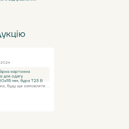
дукцію
я 2024
ірна картонна
а для одягу
0х115 мм, бура Т23 В
а, буду ще замовляти ...