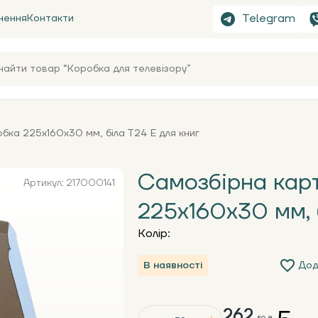
Telegram
нення
Контакти
бка 225х160х30 мм, біла Т24 Е для книг
Самозбірна кар
Артикул: 217000141
225х160х30 мм, 
Колір:
В наявності
Дод
262.