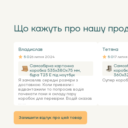
Що кажуть про нашу про
Владислав
Тетяна
5.0
26 липня 2024
5.0
17 липн
Самозбірна картонна
Самозб
коробка 535x380x75 мм,
коробк
бура Т23 Е під ноутбук
360х32
Я замовляв середні розміри з
Супер коробк
доставкою. Коли привезли і
відвантажили то попросив водія
почекати поки я складу пару
коробок для перевірки. Водій сказав
... ...
Залишити відгук про цей товар