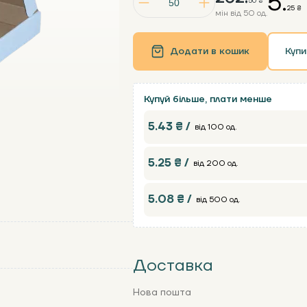
5.
50 ₴
25 ₴
мін від 50 од.
Додати в кошик
Купи
Купуй більше, плати менше
5.43 ₴ /
від 100 од.
5.25 ₴ /
від 200 од.
5.08 ₴ /
від 500 од.
Доставка
Нова пошта