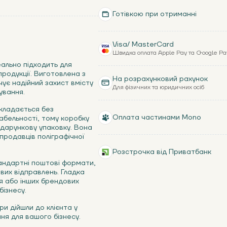
Готівкою при отриманні
Visa/ MasterCard
Швидка оплата Apple Pay та Google Pa
ально підходить для
продукції. Виготовлена з
На розрахунковий рахунок
чує надійний захист вмісту
Для фізичних та юридичних осіб
ування.
складається без
Оплата частинами Mono
абельності, тому коробку
одарункову упаковку. Вона
продавців поліграфічної
Розстрочка від Приватбанк
тандартні поштові формати,
вих відправлень. Гладка
я або інших брендових
бізнесу.
и дійшли до клієнта у
ня для вашого бізнесу.