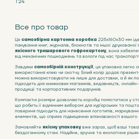
Т24
Все про товар
Ця
самозбірна картонна коробка
225х160х30 мм іде
пакування книг, журналів, блокнотів та іншої друкованої 
якісного тришарового гофрокартону
, вона забезпе
від механічних пошкоджень та вологи під час транспорт
Завдяки
самозбірній конструкції
, ця упаковка легко 
використання клею чи скотчу. Білий колір додає презент
можна використовувати не лише для доставки, а й як п
підходить для книжкових магазинів, видавництв, онлайн-
продукції та корпоративних подарунків.
Компактні розміри дозволяють коробці поміститися у с
що робить її відмінним вибором для кур'єрських та пошто
поверхня підходить для нанесення логотипів, маркуванн
елементів, що сприяє підвищенню впізнаваності вашого 
Замовляйте
якісну упаковку
вже зараз, щоб ваші товар
бездоганному стані. Надійне, зручне та екологічне рішен