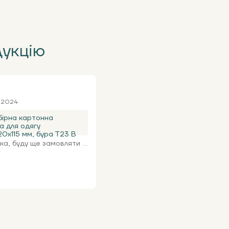
дукцію
я 2024
ірна картонна
а для одягу
0х115 мм, бура Т23 В
а, буду ще замовляти ...