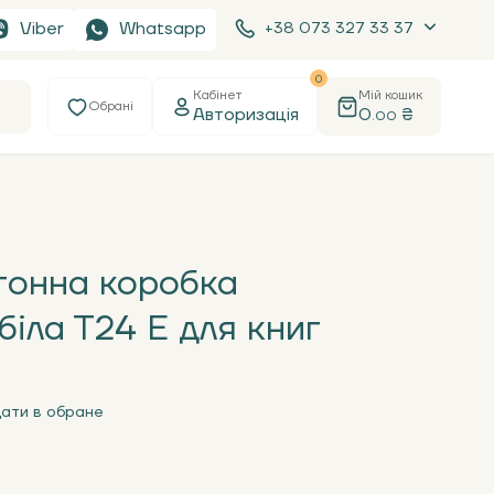
Viber
Whatsapp
+38 073 327 33 37
0
Кабінет
Мій кошик
Обрані
Авторизація
0
₴
.00
тонна коробка
біла Т24 Е для книг
ати в обране