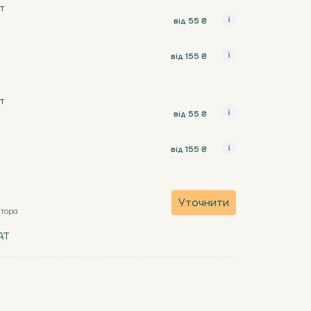
т
від 55 ₴
від 155 ₴
т
від 55 ₴
від 155 ₴
Уточнити
атора
AT