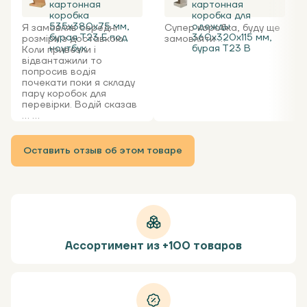
картонная
картонная
коробка
коробка для
535x380x75 мм,
одежды
Я замовляв середні
Супер коробка, буду ще
бурая Т23 Е под
360х320х115 мм,
розміри з доставкою.
замовляти ...
ноутбук
бурая Т23 В
Коли привезли і
відвантажили то
попросив водія
почекати поки я складу
пару коробок для
перевірки. Водій сказав
... ...
Оставить отзыв об этом товаре
Ассортимент из +100 товаров