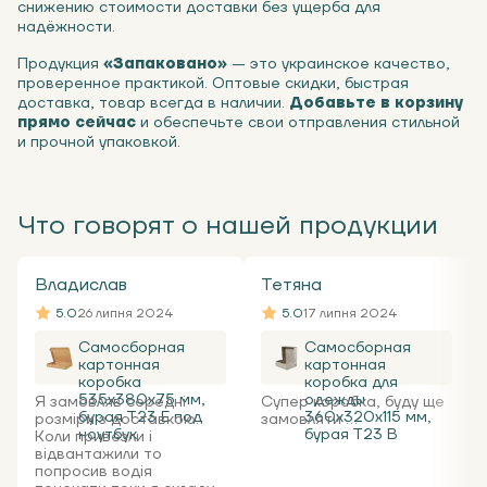
снижению стоимости доставки без ущерба для
надёжности.
Продукция
«Запаковано»
— это украинское качество,
проверенное практикой. Оптовые скидки, быстрая
доставка, товар всегда в наличии.
Добавьте в корзину
прямо сейчас
и обеспечьте свои отправления стильной
и прочной упаковкой.
Что говорят о нашей продукции
Владислав
Тетяна
5.0
26 липня 2024
5.0
17 липня 2024
Самосборная
Самосборная
картонная
картонная
коробка
коробка для
535x380x75 мм,
одежды
Я замовляв середні
Супер коробка, буду ще
бурая Т23 Е под
360х320х115 мм,
розміри з доставкою.
замовляти ...
ноутбук
бурая Т23 В
Коли привезли і
відвантажили то
попросив водія