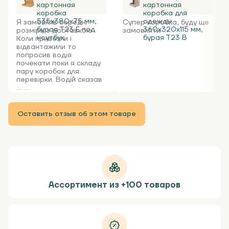
картонная
картонная
коробка
коробка для
535x380x75 мм,
одежды
Я замовляв середні
Супер коробка, буду ще
бурая Т23 Е под
360х320х115 мм,
розміри з доставкою.
замовляти ...
ноутбук
бурая Т23 В
Коли привезли і
відвантажили то
попросив водія
почекати поки я складу
пару коробок для
перевірки. Водій сказав
... ...
Оставить отзыв об этом товаре
Ассортимент из +100 товаров