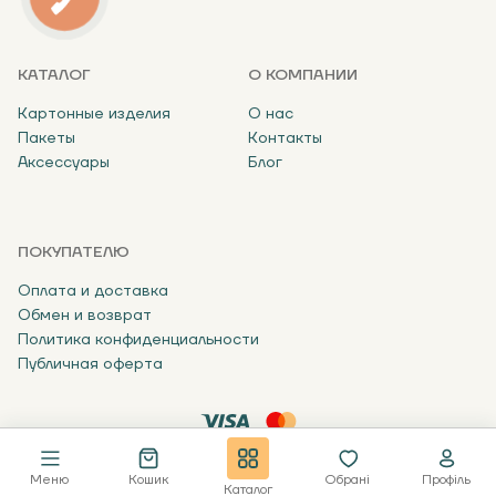
КАТАЛОГ
О КОМПАНИИ
Картонные изделия
О нас
Пакеты
Контакты
Аксессуары
Блог
ПОКУПАТЕЛЮ
Оплата и доставка
Обмен и возврат
Политика конфиденциальности
Публичная оферта
63.
В кошик
В один клік
65 ₴
Меню
Кошик
Обрані
Профіль
© Упаковано 2024
Designed By:
Каталог