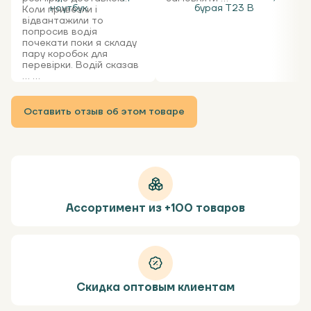
ноутбук
бурая Т23 В
Коли привезли і
відвантажили то
попросив водія
почекати поки я складу
пару коробок для
перевірки. Водій сказав
... ...
Оставить отзыв об этом товаре
Ассортимент из +100 товаров
Скидка оптовым клиентам