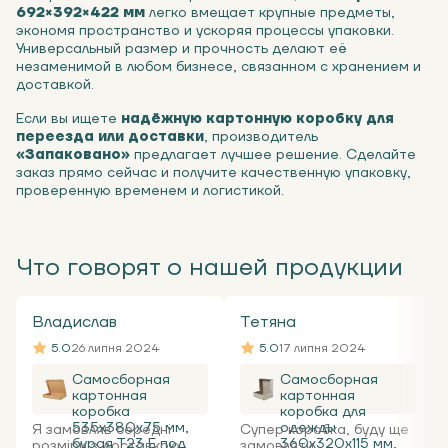
692×392×422 мм
легко вмещает крупные предметы,
экономя пространство и ускоряя процессы упаковки.
Универсальный размер и прочность делают её
незаменимой в любом бизнесе, связанном с хранением и
доставкой.
Если вы ищете
надёжную картонную коробку для
переезда или доставки
, производитель
«Запаковано»
предлагает лучшее решение. Сделайте
заказ прямо сейчас и получите качественную упаковку,
проверенную временем и логистикой.
Что говорят о нашей продукции
Владислав
Тетяна
5.0
26 липня 2024
5.0
17 липня 2024
Самосборная
Самосборная
картонная
картонная
коробка
коробка для
535x380x75 мм,
одежды
Я замовляв середні
Супер коробка, буду ще
бурая Т23 Е под
360х320х115 мм,
розміри з доставкою.
замовляти ...