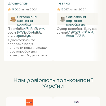
Владислав
Тетяна
5.0
26 липня 2024
5.0
17 липня 2024
Самозбірна
Самозбірна
картонна
картонна
коробка
коробка для
535x380x75 мм,
одягу
Я замовляв середні
Супер коробка, буду ще
бура Т23 Е під
360х320х115 мм,
розміри з доставкою.
замовляти ...
ноутбук
бура Т23 В
Коли привезли і
відвантажили то
попросив водія
почекати поки я складу
пару коробок для
перевірки. Водій сказав
... ...
Нам довіряють топ-компанії
України