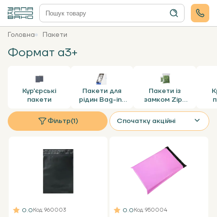
Головна
Пакети
Формат а3+
Кур'єрські
Пакети для
Пакети із
К
пакети
рідин Bag-in-
замком Zip-
п
Box
Lock
Фільтр
(1)
Спочатку акційні
0.0
0.0
Код
: 960003
Код
: 950004