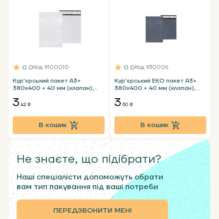
0.0
0.0
Код
: 9100010
Код
: 930006
Кур'єрський пакет А3+
Кур'єрський ЕКО пакет А3+
380х400 + 40 мм (клапан),
380х400 + 40 мм (клапан),
білий без карману
графітовий без карману
3
3
.42 ₴
.50 ₴
В кошик
В кошик
Не знаєте, що підібрати?
Наші спеціалісти допоможуть обрати
вам тип пакування під ваші потреби
ПЕРЕДЗВОНИТИ МЕНІ