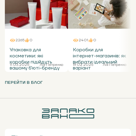
2265
0
2401
0
Упаковка для
Коробки для
косметики: які
інтернет-магазинів: як
коробки підійдуть
вибрати ідеальний
11.03.2025
Лія Петренко
19.02.2025
Лія Петренко
вашому б'юті-бренду
варіант
ПЕРЕЙТИ В БЛОГ