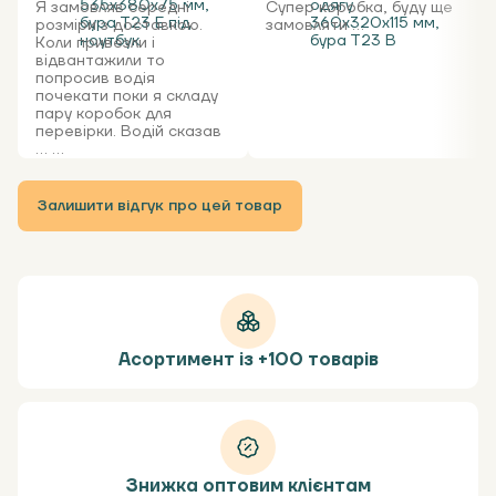
535x380x75 мм,
одягу
Я замовляв середні
Супер коробка, буду ще
бура Т23 Е під
360х320х115 мм,
розміри з доставкою.
замовляти ...
ноутбук
бура Т23 В
Коли привезли і
відвантажили то
попросив водія
почекати поки я складу
пару коробок для
перевірки. Водій сказав
... ...
Залишити відгук про цей товар
Асортимент із +100 товарів
Знижка оптовим клієнтам