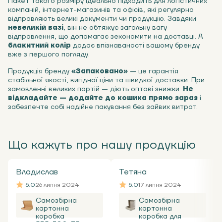
Пакет такого розміру ідеально підходить для логістичних
компаній, інтернет-магазинів та офісів, які регулярно
відправляють великі документи чи продукцію. Завдяки
невеликій вазі
, він не обтяжує загальну вагу
відправлення, що допомагає зекономити на доставці. А
блакитний колір
додає впізнаваності вашому бренду
вже з першого погляду.
Продукція бренду
«Запаковано»
— це гарантія
стабільної якості, вигідної ціни та швидкої доставки. При
замовленні великих партій — діють оптові знижки.
Не
відкладайте — додайте до кошика прямо зараз
і
забезпечте собі надійне пакування без зайвих витрат.
Що кажуть про нашу продукцію
Владислав
Тетяна
5.0
26 липня 2024
5.0
17 липня 2024
Самозбірна
Самозбірна
картонна
картонна
коробка
коробка для