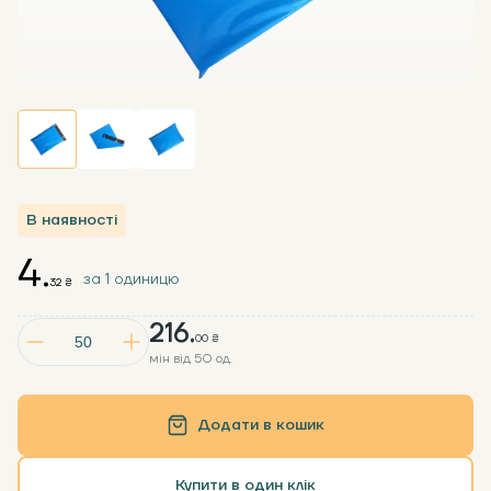
В наявності
4.
за 1 одиницю
32 ₴
216.
00 ₴
мін від 50 од.
Додати в кошик
Купити в один клік