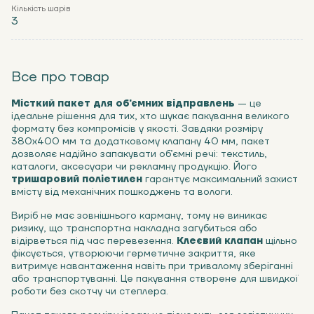
Кількість шарів
3
Все про товар
Місткий пакет для об'ємних відправлень
— це
ідеальне рішення для тих, хто шукає пакування великого
формату без компромісів у якості. Завдяки розміру
380х400 мм та додатковому клапану 40 мм, пакет
дозволяє надійно запакувати об’ємні речі: текстиль,
каталоги, аксесуари чи рекламну продукцію. Його
тришаровий поліетилен
гарантує максимальний захист
вмісту від механічних пошкоджень та вологи.
Виріб не має зовнішнього карману, тому не виникає
ризику, що транспортна накладна загубиться або
відірветься під час перевезення.
Клеєвий клапан
щільно
фіксується, утворюючи герметичне закриття, яке
витримує навантаження навіть при тривалому зберіганні
або транспортуванні. Це пакування створене для швидкої
роботи без скотчу чи степлера.