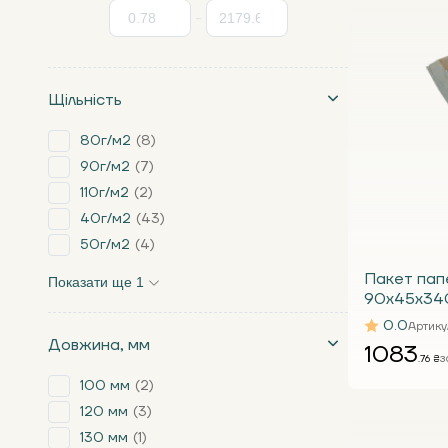
-
Щільність
80г/м2
8
90г/м2
7
110г/м2
2
40г/м2
43
50г/м2
4
Пакет пап
Показати ще 1
90х45х340
крафтовий 
0.0
Артику
1000 шт)
Довжина, мм
1083
з
.76 ₴
100 мм
2
120 мм
3
130 мм
1