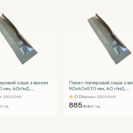
еровий саше з вікном
Пакет паперовий саше з ві
 мм, 40г/м2,
90х40х570 мм, 40 г/м2,
бурий з вікном 60 (уп.
крафтовий бурий з вікном 30
0.0
л
: 2300049
Артикул
: 2300048
1000 шт.)
885
а 1 од.
за 1 од.
.00 ₴