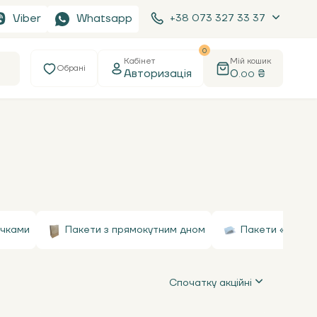
Viber
Whatsapp
+38 073 327 33 37
0
Кабінет
Мій кошик
Обрані
Авторизація
0
₴
.00
учками
Пакети з прямокутним дном
Пакети «кутики
Спочатку акційні