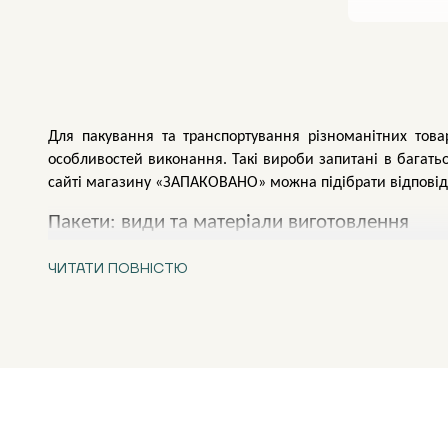
Для пакування та транспортування різноманітних товарі
особливостей виконання. Такі вироби запитані в багать
сайті магазину «ЗАПАКОВАНО» можна підібрати відповід
Пакети: види та матеріали виготовлення
Практичність, малу вагу, міцність, вигідну ціну поєдну
ЧИТАТИ ПОВНІСТЮ
виробництві пакетів, доступних у різних конфігураціях,
залежить від характеристик продукції, яку планують упак
«ЗАПАКОВАНО». Перед придбанням зверніть увагу на важ
Як вибрати пакети з урахуванням кольору
Вироби купують з урахуванням особливостей продукції, як
прозорі;