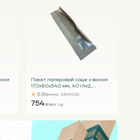
кном
Пакет паперовий саше з вікном
170х50х340 мм, 40 г/м2,
 (уп.
крафтовий бурий з вікном 50 (уп.
0.0
Артикул
: 2300052
1000 шт.)
754
за 1 од.
.00 ₴