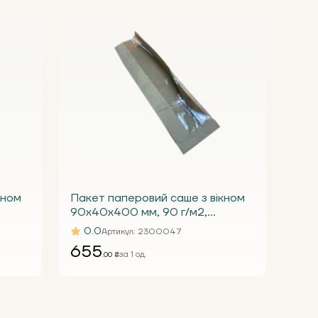
кном
Пакет паперовий саше з вікном
90х40х400 мм, 90 г/м2,
 (уп.
крафтовий бурий з вікном 30 (уп.
0.0
Артикул
: 2300047
1000 шт.)
655
за 1 од.
.00 ₴