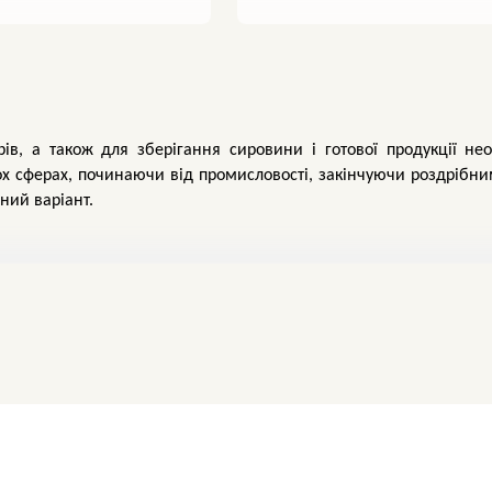
в, а також для зберігання сировини і готової продукції необ
ох сферах, починаючи від промисловості, закінчуючи роздрібним
ний варіант.
ють такі матеріали, як поліетилен, включно з еко, а також пер
 зокрема й із додатковими елементами, що спрощують застосуванн
овувати або транспортувати. Пакети гуртом можна купити за виг
ливі характеристики.
у планують зберігати, розфасовувати або перевозити. Доступні 