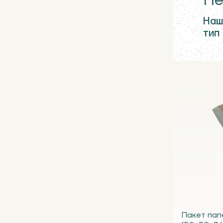
Не
Наш
тип
Пакет пап