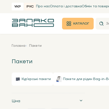
Про нас
Оплата і доставка
Обмін та повер
УКР
РУС
КАТАЛОГ
Головна
Пакети
Пакети
Кур'єрські пакети
Пакети для рідин Bag-in-B
Ціна