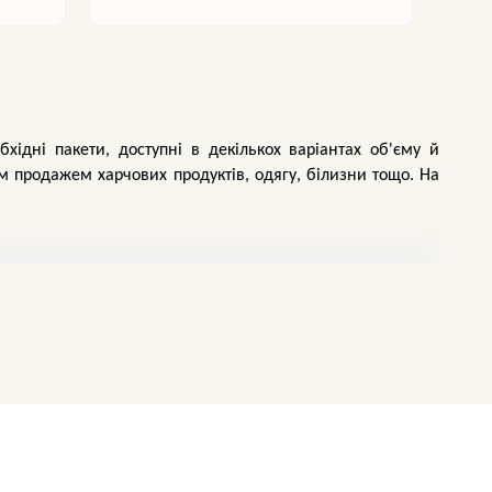
хідні пакети, доступні в декількох варіантах об'єму й 
 продажем харчових продуктів, одягу, білизни тощо. На 
ероблена первинна плівка. Цю сировину використовують у 
я. Вибір виробів з урахуванням матеріалів виготовлення 
ідними цінами в будь-якій кількості в інтернет-магазині 
варіанти: