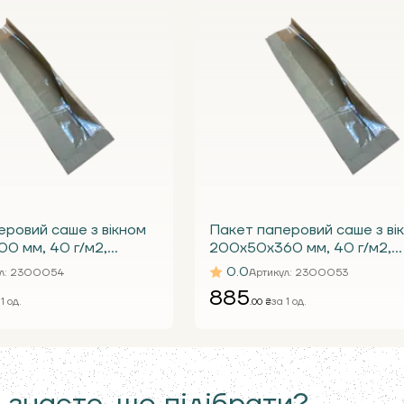
еровий саше з вікном
Пакет паперовий саше з ві
0 мм, 40 г/м2,
200х50х360 мм, 40 г/м2,
бурий з вікном 80 (уп.
крафтовий бурий з вікном 70
0.0
л
: 2300054
Артикул
: 2300053
1000 шт.)
885
1 од.
за 1 од.
.00 ₴