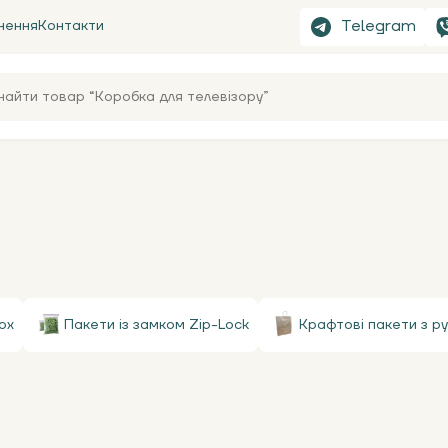
Telegram
нення
Контакти
ox
Пакети із замком Zip-Lock
Крафтові пакети з р