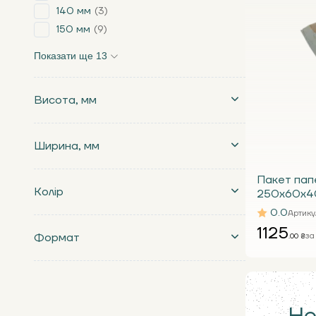
140 мм
3
150 мм
9
Показати ще 13
Висота, мм
Ширина, мм
Пакет пап
Колір
250х60х40
крафтовий 
0.0
Артику
1000 шт.)
1125
Формат
за 
.00 ₴