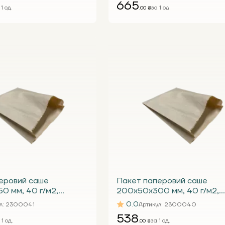
665
 1 од.
за 1 од.
.00 ₴
еровий саше
Пакет паперовий саше
0 мм, 40 г/м2,
200х50х300 мм, 40 г/м2,
бурий (уп. 1000 шт.)
крафтовий бурий (уп. 1000 
0.0
л
: 2300041
Артикул
: 2300040
538
 1 од.
за 1 од.
.00 ₴