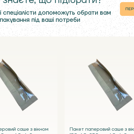
 знаєте, що підібрати?
ПЕР
і спеціалісти допоможуть обрати вам
 пакування під ваші потреби
еровий саше з вікном
Пакет паперовий саше з ві