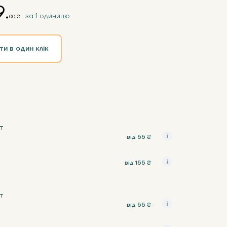
.
за 1 одиницю
00 ₴
ти в один клік
т
від 55 ₴
від 155 ₴
т
від 55 ₴