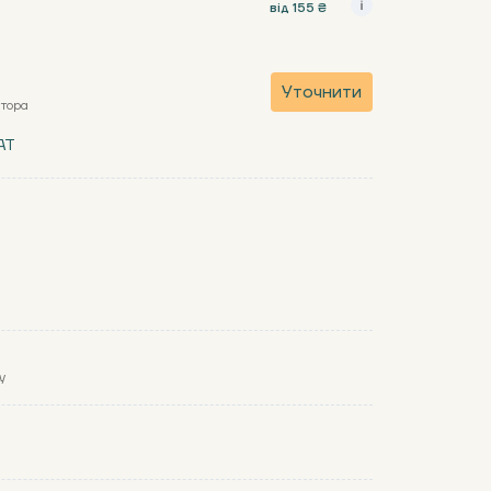
від 155 ₴
Уточнити
атора
AT
y