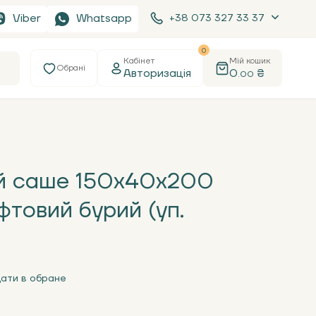
Viber
Whatsapp
+38 073 327 33 37
0
Кабінет
Мій кошик
Обрані
Авторизація
0
₴
.00
й саше 150х40х200
фтовий бурий (уп.
ати в обране