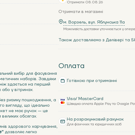
Отримати 08.08.26
Отримати в магазині
м. Ворзель, вул. Яблунська 11a
Можливість доставки уточнюється у опер
Також доставляємо з Делівері та S
Оплата
льний вибір для фасування
сметичних наборів. Завдяки
Готівкою при отриманні
 ніж здається на перший
або у вітринах.
Visa/ MasterCard
 без ризику пошкодження, а
Швидка оплата Apple Pay та Google Pa
о вигляду, що ідеально
акет не має ручок — це
 великих обсягах.
На розрахунковий рахунок
Для фізичних та юридичних осіб
инів здорового харчування,
е”
дозволяє легко