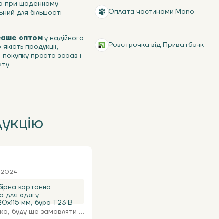
но при щоденному
Оплата частинами Mono
ьний для більшості
саше оптом
у надійного
Розстрочка від Приватбанк
якість продукції,
 покупку просто зараз і
ту.
дукцію
я 2024
ірна картонна
а для одягу
0х115 мм, бура Т23 В
а, буду ще замовляти ...