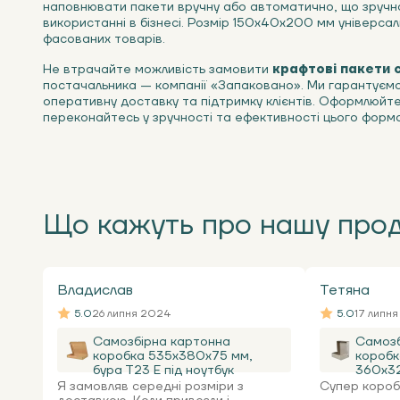
наповнювати пакети вручну або автоматично, що зруч
використанні в бізнесі. Розмір 150х40х200 мм універсал
фасованих товарів.
Не втрачайте можливість замовити
крафтові пакети 
постачальника — компанії «Запаковано». Ми гарантуємо 
оперативну доставку та підтримку клієнтів. Оформлюйте
переконайтесь у зручності та ефективності цього форма
Що кажуть про нашу про
Владислав
Тетяна
5.0
26 липня 2024
5.0
17 липн
Самозбірна картонна
Самозб
коробка 535x380x75 мм,
коробк
бура Т23 Е під ноутбук
360х32
Я замовляв середні розміри з
Супер коробк