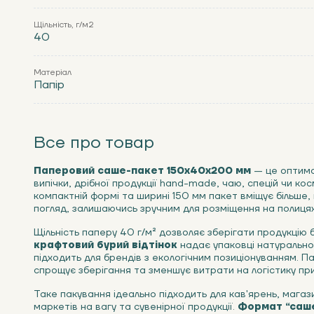
Щільність, г/м2
40
Матеріал
Папір
Все про товар
Паперовий саше-пакет 150х40х200 мм
— це оптима
випічки, дрібної продукції hand-made, чаю, спецій чи ко
компактній формі та ширині 150 мм пакет вміщує більше,
погляд, залишаючись зручним для розміщення на полицях 
Щільність паперу 40 г/м² дозволяє зберігати продукцію
крафтовий бурий відтінок
надає упаковці натуральног
підходить для брендів з екологічним позиціонуванням. П
спрощує зберігання та зменшує витрати на логістику при
Таке пакування ідеально підходить для кав'ярень, магаз
маркетів на вагу та сувенірної продукції.
Формат “саш