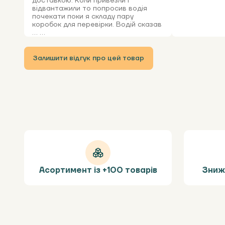
доставкою. Коли привезли і
відвантажили то попросив водія
почекати поки я складу пару
коробок для перевірки. Водій сказав
... ...
Залишити відгук про цей товар
Асортимент із +100 товарів
Зниж