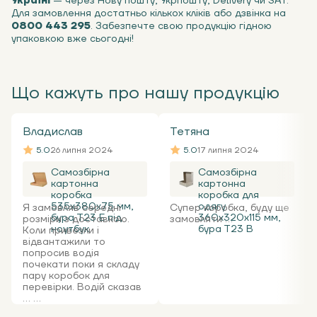
Україні
— через Нову пошту, Укрпошту, Delivery чи SAT.
Для замовлення достатньо кількох кліків або дзвінка на
0800 443 295
. Забезпечте свою продукцію гідною
упаковкою вже сьогодні!
Що кажуть про нашу продукцію
Владислав
Тетяна
5.0
26 липня 2024
5.0
17 липня 2024
Самозбірна
Самозбірна
картонна
картонна
коробка
коробка для
535x380x75 мм,
одягу
Я замовляв середні
Супер коробка, буду ще
бура Т23 Е під
360х320х115 мм,
розміри з доставкою.
замовляти ...
ноутбук
бура Т23 В
Коли привезли і
відвантажили то
попросив водія
почекати поки я складу
пару коробок для
перевірки. Водій сказав
... ...