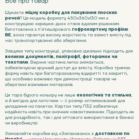
Все про товар
Шукаєте
міцну коробку для пакування плоских
речей
? Ця модель формату 450х360х130 мм з
конструкцією «кришка-дно» стане вдалим рішенням.
Виготовлена з п’ятишарового
гофрокартону профілю
ВЕ
, вона гарантує високу жорсткість та захист вмісту під
час транспортування або зберігання.
Завдяки типу конструкції, упаковка ідеально підходить для
великих документів, поліграфії, фоторамок чи
текстилю
. Верхня частина легко знімається,
забезпечуючи зручний доступ до вмісту. Коробка тримає
форму навіть при багаторазовому відкритті та закритті,
що особливо важливо при демонстрації товарів чи
зберіганні важливих матеріалів.
Ця тара бурого кольору не лише
екологічна та стильна
,
а й вигідна для логістики — її розмір оптимізований для
укладання на палетах. Картон типу П32 забезпечує
надійність навіть при значних навантаженнях. Підходить як
для роздрібного, так і для оптового використання в бізнесі
чи виробництві.
Замовляйте коробки від «Запаковано» з
доставкою по