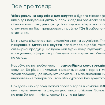
Все про товар
Універсальна коробка для взуття
з бурого мікрогоф
вибір для пакування дитячої пари. Завдяки розмірам 2
облягає вміст і надійно фіксує його під час зберігання 
структура на базі тришарового профілю Т24 Е забезпечу
стискання.
Ця модель відзначається екологічністю та зручністю. Її
пакування дитячого взуття
, hand-made виробів, текс
сувенірної продукції. Натуральний бурий колір підходит
маркування, а форма коробки дозволяє зручно штабелю
на складі.
Коробка не потребує клею —
самозбірна конструкці
секунди. Це рішення чудово підходить як для інтернет-ма
точок продажу, де швидкість пакування має значення. В
відправлення товарів поштою або кур’єром без додатко
Придбати цю коробку можна просто зараз у компанії
За
ціни, гнучкі знижки та швидка доставка по Україні. Замо
на ваш бізнес — якісну, екологічну та вигідну.