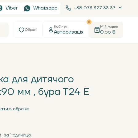
Viber
Whatsapp
+38 073 327 33 37
0
Кабінет
Мій кошик
Обрані
Авторизація
0
₴
.00
ка для дитячого
90 мм , бура Т24 Е
ати в обране
за 1 одиницю
₴