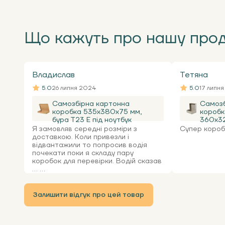
Що кажуть про нашу про
Владислав
Тетяна
5.0
26 липня 2024
5.0
17 липн
Самозбірна картонна
Самозб
коробка 535x380x75 мм,
коробк
бура Т23 Е під ноутбук
360х32
Я замовляв середні розміри з
Супер коробк
доставкою. Коли привезли і
відвантажили то попросив водія
почекати поки я складу пару
коробок для перевірки. Водій сказав
... ...
Залишити відгук про цей товар