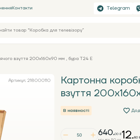
Telegram
нення
Контакти
ячого взуття 200х160х90 мм , бура Т24 Е
Картонна короб
Артикул: 218000110
взуття 200х160х
В наявності
Дод
640.
12.
00 ₴
80 
мін від 50 од.