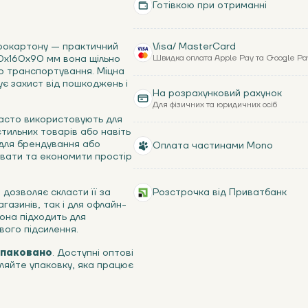
Готівкою при отриманні
рокартону — практичний
Visa/ MasterCard
00х160х90 мм вона щільно
Швидка оплата Apple Pay та Google Pa
або транспортування. Міцна
є захист від пошкоджень і
На розрахунковий рахунок
Для фізичних та юридичних осіб
 часто використовують для
тильних товарів або навіть
ь для брендування або
Оплата частинами Mono
вати та економити простір
я
дозволяє скласти її за
Розстрочка від Приватбанк
газинів, так і для офлайн-
она підходить для
вого підсилення.
паковано
. Доступні оптові
вляйте упаковку, яка працює