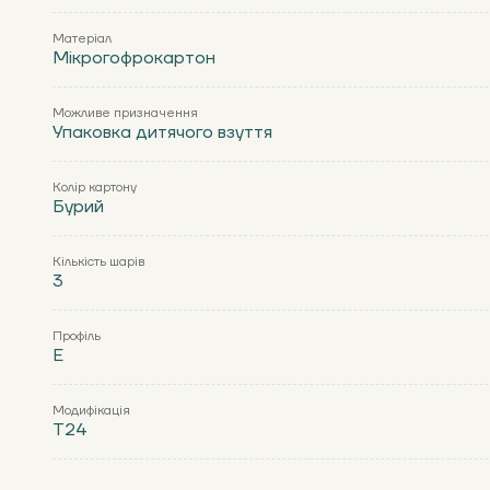
Матеріал
Мікрогофрокартон
Можливе призначення
Упаковка дитячого взуття
Колір картону
Бурий
Кількість шарів
3
Профіль
Е
Модифікація
Т24