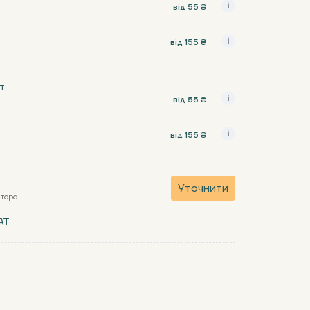
від 55 ₴
від 155 ₴
т
від 55 ₴
від 155 ₴
Уточнити
атора
AT