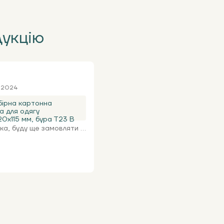
дукцію
я 2024
ірна картонна
а для одягу
0х115 мм, бура Т23 В
а, буду ще замовляти ...