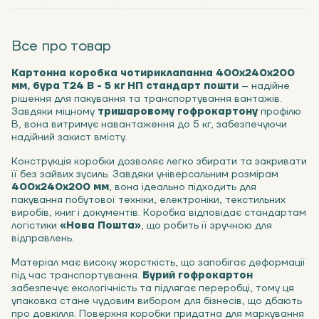
Все про товар
Картонна коробка чотириклапанна 400х240х200
мм, бура Т24 В - 5 кг НП стандарт пошти
– надійне
рішення для пакування та транспортування вантажів.
Завдяки міцному
тришаровому гофрокартону
профілю
В, вона витримує навантаження до 5 кг, забезпечуючи
надійний захист вмісту.
Конструкція коробки дозволяє легко збирати та закривати
її без зайвих зусиль. Завдяки універсальним розмірам
400х240х200 мм
, вона ідеально підходить для
пакування побутової техніки, електроніки, текстильних
виробів, книг і документів. Коробка відповідає стандартам
логістики
«Нова Пошта»
, що робить її зручною для
відправлень.
Матеріал має високу жорсткість, що запобігає деформації
під час транспортування.
Бурий гофрокартон
забезпечує екологічність та підлягає переробці, тому ця
упаковка стане чудовим вибором для бізнесів, що дбають
про довкілля. Поверхня коробки придатна для маркування