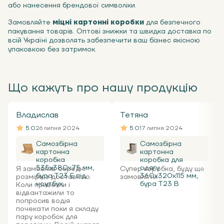
або нанесення брендової символіки.
Замовляйте
міцні картонні коробки
для безпечного
пакування товарів. Оптові знижки та швидка доставка по
всій Україні дозволять забезпечити ваш бізнес якісною
упаковкою без затримок.
Що кажуть про нашу продукцію
Владислав
Тетяна
5.0
26 липня 2024
5.0
17 липня 2024
Самозбірна
Самозбірна
картонна
картонна
коробка
коробка для
535x380x75 мм,
одягу
Я замовляв середні
Супер коробка, буду ще
бура Т23 Е під
360х320х115 мм,
розміри з доставкою.
замовляти ...
ноутбук
бура Т23 В
Коли привезли і
відвантажили то
попросив водія
почекати поки я складу
пару коробок для