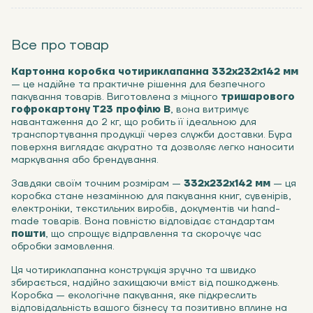
Все про товар
Картонна коробка чотириклапанна 332х232х142 мм
— це надійне та практичне рішення для безпечного
пакування товарів. Виготовлена з міцного
тришарового
гофрокартону Т23 профілю В
, вона витримує
навантаження до 2 кг, що робить її ідеальною для
транспортування продукції через служби доставки. Бура
поверхня виглядає акуратно та дозволяє легко наносити
маркування або брендування.
Завдяки своїм точним розмірам —
332х232х142 мм
— ця
коробка стане незамінною для пакування книг, сувенірів,
електроніки, текстильних виробів, документів чи hand-
made товарів. Вона повністю відповідає стандартам
пошти
, що спрощує відправлення та скорочує час
обробки замовлення.
Ця чотириклапанна конструкція зручно та швидко
збирається, надійно захищаючи вміст від пошкоджень.
Коробка — екологічне пакування, яке підкреслить
відповідальність вашого бізнесу та позитивно вплине на