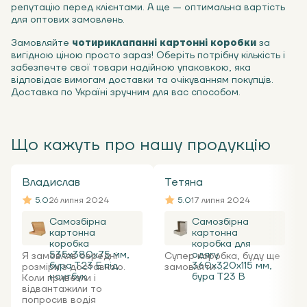
репутацію перед клієнтами. А ще — оптимальна вартість
для оптових замовлень.
Замовляйте
чотириклапанні картонні коробки
за
вигідною ціною просто зараз! Оберіть потрібну кількість і
забезпечте свої товари надійною упаковкою, яка
відповідає вимогам доставки та очікуванням покупців.
Доставка по Україні зручним для вас способом.
Що кажуть про нашу продукцію
Владислав
Тетяна
5.0
26 липня 2024
5.0
17 липня 2024
Самозбірна
Самозбірна
картонна
картонна
коробка
коробка для
535x380x75 мм,
одягу
Я замовляв середні
Супер коробка, буду ще
бура Т23 Е під
360х320х115 мм,
розміри з доставкою.
замовляти ...
ноутбук
бура Т23 В
Коли привезли і
відвантажили то
попросив водія