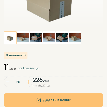
В наявності
11.
за 1 одиницю
33 ₴
226.
60 ₴
мін від 20 од.
Додати в кошик