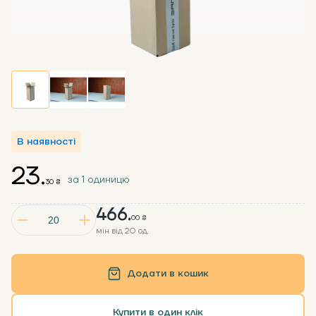
В наявності
23.
за 1 одиницю
30 ₴
466.
00 ₴
мін від 20 од.
Додати в кошик
Купити в один клік