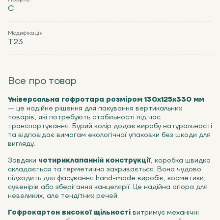
С
Модифікація
Т23
Все про товар
Універсальна гофротара розміром 130х125х330 мм
— це надійне рішення для пакування вертикальних
товарів, які потребують стабільності під час
транспортування. Бурий колір додає виробу натуральності
та відповідає вимогам екологічної упаковки без шкоди для
вигляду.
Завдяки
чотириклапанній конструкції
, коробка швидко
складається та герметично закривається. Вона чудово
підходить для фасування hand-made виробів, косметики,
сувенірів або зберігання канцелярії. Це надійна опора для
невеликих, але тендітних речей.
Гофрокартон високої щільності
витримує механічні