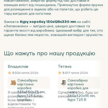
навантаження, зберігає форму під час доставки й
захищає вміст від пошкоджень. Прямокутна форма зручна
для розміщення в ящиках або на палетах, що робить цю
тару вигідною для логістики.
Замовте
буру коробку 130x125x330 мм
на сайті
«Запаковано» — вигідна ціна, швидка доставка та
гарантія якості від виробника. Ідеальний вибір для тих, хто
шукає баланс між міцністю, зовнішнім виглядом і зручністю.
Що кажуть про нашу продукцію
Владислав
Тетяна
5.0
26 липня 2024
5.0
17 липня 2024
Самозбірна
Самозбірна
картонна
картонна
коробка
коробка для
535x380x75 мм,
одягу
Я замовляв середні
Супер коробка, буду ще
бура Т23 Е під
360х320х115 мм,
розміри з доставкою.
замовляти ...
ноутбук
бура Т23 В
Коли привезли і
відвантажили то