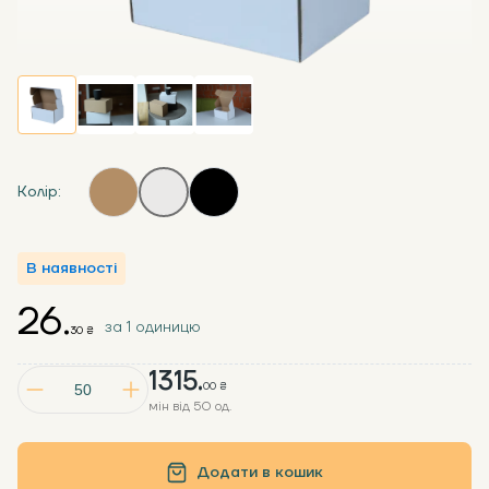
Колір:
В наявності
26.
за 1 одиницю
30 ₴
1315.
00 ₴
мін від 50 од.
Додати в кошик