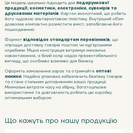
Ця модель ідеально підходить для
подарункової
продукції, косметики, електроніки, сувенірів та
друкованих матеріалів
. Картон екологічний, що робить
його чудовою альтернативою пластику. Внутрішній об’єм
дозволяє компактно розмістити вміст, запобігаючи його
пошкодженню.
Формат
відповідає стандартам перевізників
, що
спрощує доставку товарів поштою чи кур’єрськими
службами. Міцна конструкція витримує механічні
навантаження, а білий колір надає презентабельного
вигляду, що особливо важливо для бізнесу.
Оформіть замовлення зараз та отримайте
оптові
знижки
. Надійна упаковка забезпечить безпеку товарів
та стане стильним доповненням вашої продукції.
Мінімальні витрати часу на збірку, багатоцільове
використання та довговічність роблять цю коробку
оптимальним вибором.
Що кажуть про нашу продукцію