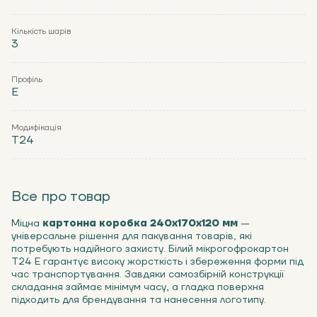
Кількість шарів
3
Профіль
Е
Модифікація
Т24
Все про товар
Міцна
картонна коробка 240x170x120 мм
—
універсальне рішення для пакування товарів, які
потребують надійного захисту. Білий мікрогофрокартон
Т24 Е гарантує високу жорсткість і збереження форми під
час транспортування. Завдяки самозбірній конструкції
складання займає мінімум часу, а гладка поверхня
підходить для брендування та нанесення логотипу.