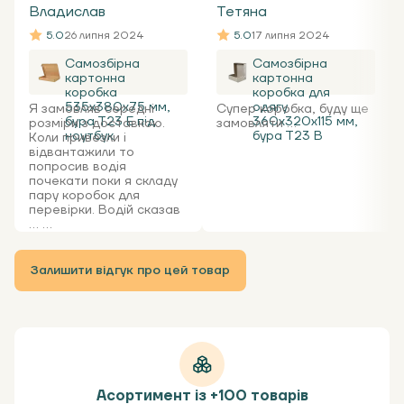
Владислав
Тетяна
5.0
26 липня 2024
5.0
17 липня 2024
Самозбірна
Самозбірна
картонна
картонна
коробка
коробка для
535x380x75 мм,
одягу
Я замовляв середні
Супер коробка, буду ще
бура Т23 Е під
360х320х115 мм,
розміри з доставкою.
замовляти ...
ноутбук
бура Т23 В
Коли привезли і
відвантажили то
попросив водія
почекати поки я складу
пару коробок для
перевірки. Водій сказав
... ...
Залишити відгук про цей товар
Асортимент із +100 товарів