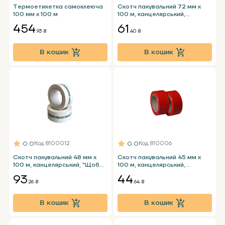
Термоетикетка самоклеюча
Скотч пакувальний 72 мм x
100 мм х 100 м
100 м, канцелярський,
прозорий
454
61
.93 ₴
.40 ₴
В кошик
В кошик
0.0
0.0
Код
: 8100012
Код
: 810006
Скотч пакувальний 48 мм x
Скотч пакувальний 45 мм x
100 м, канцелярський, "Щоб
100 м, канцелярський,
там не було"
червоний
93
44
.26 ₴
.64 ₴
В кошик
В кошик