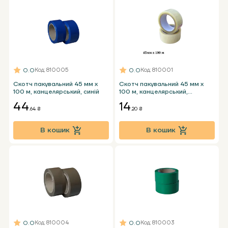
0.0
0.0
Код
: 810005
Код
: 810001
Скотч пакувальний 45 мм x
Скотч пакувальний 45 мм x
100 м, канцелярський, синій
100 м, канцелярський,
прозорий
44
14
.64 ₴
.20 ₴
В кошик
В кошик
0.0
0.0
Код
: 810004
Код
: 810003