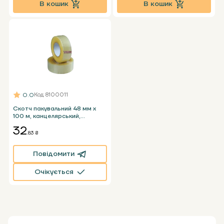
В кошик
В кошик
0.0
Код
: 8100011
Скотч пакувальний 48 мм x
100 м, канцелярський,
прозорий
32
.83 ₴
Повідомити
Очікується