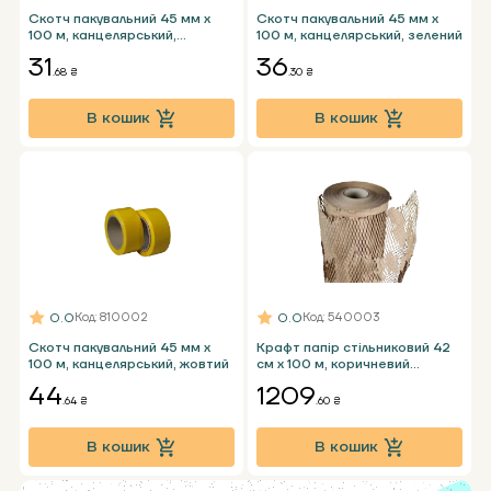
Скотч пакувальний 45 мм x
Скотч пакувальний 45 мм x
100 м, канцелярський,
100 м, канцелярський, зелений
коричневий
31
36
.68 ₴
.30 ₴
В кошик
В кошик
0.0
0.0
Код
: 810002
Код
: 540003
Скотч пакувальний 45 мм x
Крафт папір стільниковий 42
100 м, канцелярський, жовтий
см x 100 м, коричневий
пакувальний папір в рулоні
44
1209
.64 ₴
.60 ₴
В кошик
В кошик