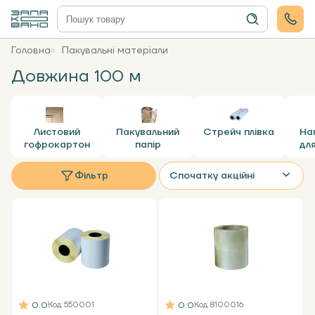
Головна
Пакувальні матеріали
Довжина 100 м
Листовий
Пакувальний
Стрейч плівка
На
гофрокартон
папір
дл
Фільтр
Спочатку акційні
0.0
0.0
Код
: 550001
Код
: 8100016