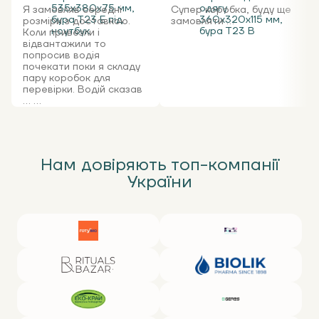
535x380x75 мм,
одягу
Я замовляв середні
Супер коробка, буду ще
бура Т23 Е під
360х320х115 мм,
розміри з доставкою.
замовляти ...
ноутбук
бура Т23 В
Коли привезли і
відвантажили то
попросив водія
почекати поки я складу
пару коробок для
перевірки. Водій сказав
... ...
Нам довіряють топ-компанії
України