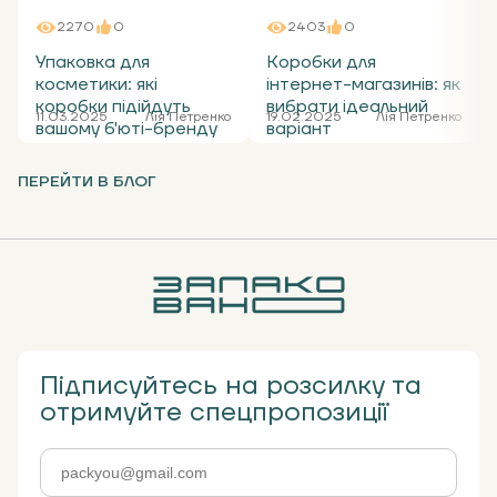
2270
0
2403
0
Упаковка для
Коробки для
косметики: які
інтернет-магазинів: як
коробки підійдуть
вибрати ідеальний
11.03.2025
Лія Петренко
19.02.2025
Лія Петренко
вашому б'юті-бренду
варіант
ПЕРЕЙТИ В БЛОГ
Підписуйтесь на розсилку та
отримуйте спецпропозиції