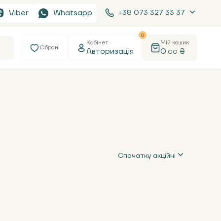
Viber
Whatsapp
+38 073 327 33 37
0
Кабінет
Мій кошик
Обрані
Авторизація
0
₴
.00
Спочатку акційні