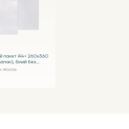
т А4+ 260х360
лапан), білий без
л
: 910006