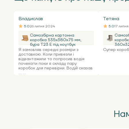
Владислав
Тетяна
5.0
26 липня 2024
5.0
17 липн
Самозбірна картонна
Самозб
коробка 535x380x75 мм,
коробк
бура Т23 Е під ноутбук
360х32
Я замовляв середні розміри з
Супер коробк
доставкою. Коли привезли і
відвантажили то попросив водія
почекати поки я складу пару
коробок для перевірки. Водій сказав
... ...
Нам