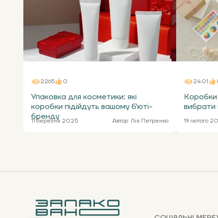
2265
0
2401
Упаковка для косметики: які
Коробки 
коробки підійдуть вашому б'юті-
вибрати 
бренду
11 березня 2025
Автор:
Лія Петренко
19 лютого 2
СОЦІАЛЬНІ МЕРЕ