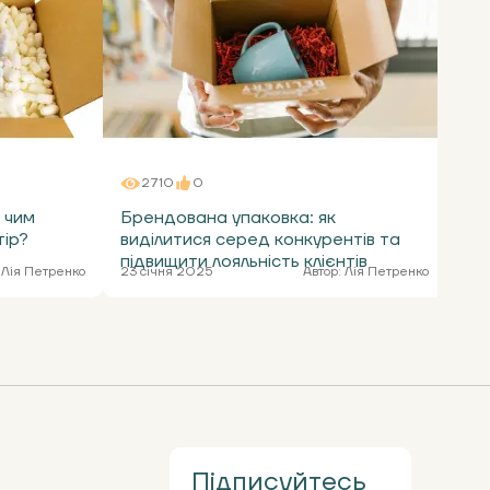
2710
0
 чим
Брендована упаковка: як
Са
тір?
виділитися серед конкурентів та
рі
підвищити лояльність клієнтів
то
Лія Петренко
23 січня 2025
Автор:
Лія Петренко
9 с
Підписуйтесь