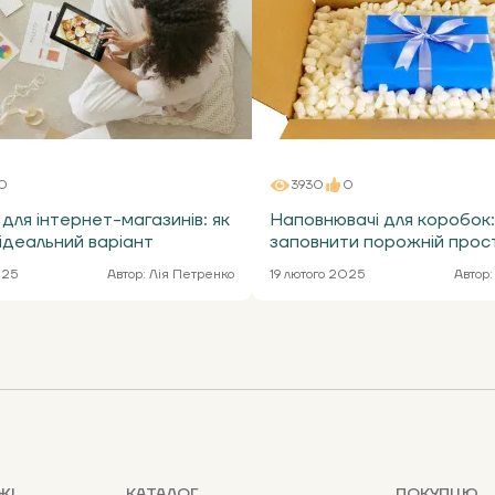
0
3930
0
для інтернет-магазинів: як
Наповнювачі для коробок:
ідеальний варіант
заповнити порожній прос
025
Автор:
Лія Петренко
19 лютого 2025
Автор:
ЖІ
КАТАЛОГ
ПОКУПЦЮ