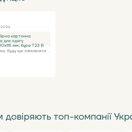
я 2024
ірна картонна
а для одягу
0х115 мм, бура Т23 В
а, буду ще замовляти ...
 довіряють топ-компанії Укр