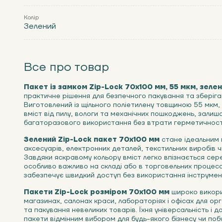
Колір
Зелений
Все про товар
Пакет із замком Zip-Lock 70х100 мм, 55 мкм, зелени
практичне рішення для безпечного пакування та зберіга
Виготовлений із щільного поліетилену товщиною 55 мкм,
вміст від пилу, вологи та механічних пошкоджень, зали
багаторазового використання без втрати герметичност
Зелений Zip-Lock пакет 70x100 мм
стане ідеальним 
аксесуарів, електронних деталей, текстильних виробів 
Завдяки яскравому кольору вміст легко впізнається сер
особливо важливо на складі або в торговельних процеса
забезпечує швидкий доступ без використання інструмент
Пакети Zip-Lock розміром 70х100 мм
широко викори
магазинах, салонах краси, лабораторіях і офісах для орг
та пакування невеликих товарів. Їхня універсальність і до
пакети відмінним вибором для будь-якого бізнесу чи поб