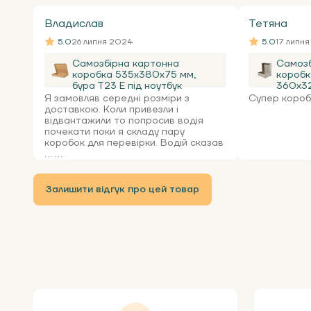
Владислав
Тетяна
5.0
26 липня 2024
5.0
17 липн
Самозбірна картонна
Самозб
коробка 535x380x75 мм,
коробк
бура Т23 Е під ноутбук
360х32
Я замовляв середні розміри з
Супер коробк
доставкою. Коли привезли і
відвантажили то попросив водія
почекати поки я складу пару
коробок для перевірки. Водій сказав
... ...
Залишити відгук про цей товар