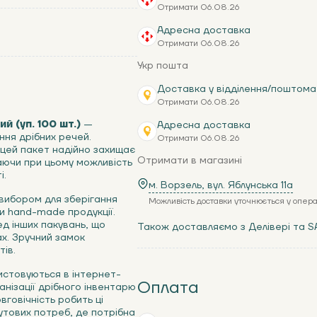
Отримати 06.08.26
Адресна доставка
Отримати 06.08.26
Укр пошта
Доставка у відділення/поштома
Отримати 06.08.26
й (уп. 100 шт.)
—
Адресна доставка
ння дрібних речей.
Отримати 06.08.26
 цей пакет надійно захищає
Отримати в магазині
шаючи при цьому можливість
і.
м. Ворзель, вул. Яблунська 11a
вибором для зберігання
Можливість доставки уточнюється у опер
чи hand-made продукції.
ед інших пакувань, що
Також доставляємо з Делівері та S
х. Зручний замок
ів.
стовуються в інтернет-
Оплата
анізації дрібного інвентарю
вговічність робить ці
утових потреб, де потрібна