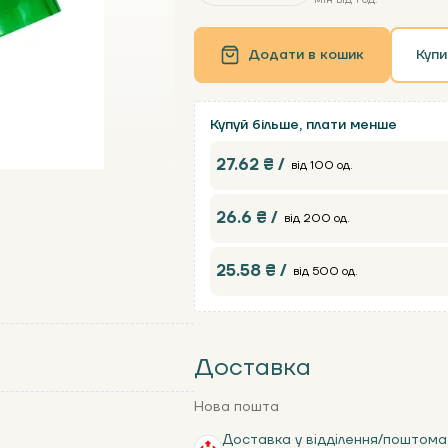
Додати в кошик
Купи
Купуй більше, плати менше
27.62 ₴ /
від 100 од.
26.6 ₴ /
від 200 од.
25.58 ₴ /
від 500 од.
Доставка
Нова пошта
Доставка у відділення/поштома