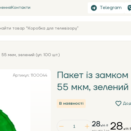
Telegram
нення
Контакти
55 мкм, зелений (уп. 100 шт.)
Пакет із замком
Артикул: 1100044
55 мкм, зелений 
В наявності
Дод
28.
28.
64 ₴
64 
мін від 1 од.