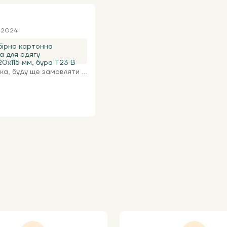
я 2024
ірна картонна
а для одягу
0х115 мм, бура Т23 В
а, буду ще замовляти ...