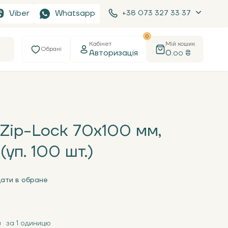
Viber
Whatsapp
+38 073 327 33 37
0
Кабінет
Мій кошик
Обрані
Авторизація
0
₴
.00
 Zip-Lock 70х100 мм,
(уп. 100 шт.)
ати в обране
за 1 одиницю
₴