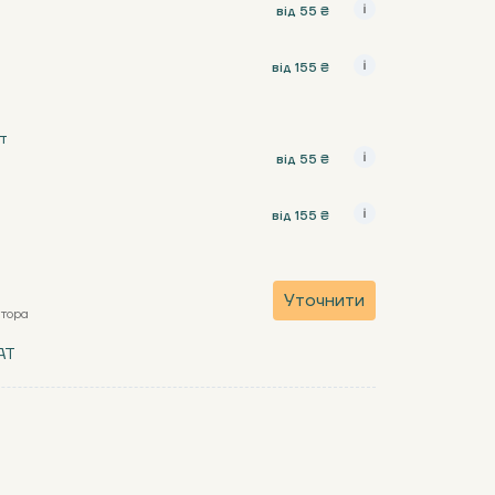
від 55 ₴
від 155 ₴
т
від 55 ₴
від 155 ₴
Уточнити
атора
AT