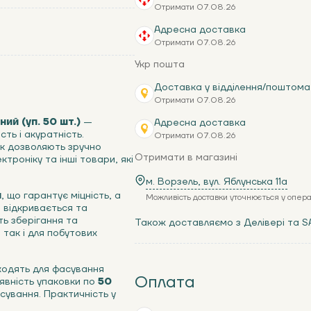
Отримати 07.08.26
Адресна доставка
Отримати 07.08.26
Укр пошта
Доставка у відділення/поштома
Отримати 07.08.26
ий (уп. 50 шт.)
—
Адресна доставка
сть і акуратність.
Отримати 07.08.26
к дозволяють зручно
Отримати в магазині
ктроніку та інші товари, які
м. Ворзель, вул. Яблунська 11a
м
, що гарантує міцність, а
Можливість доставки уточнюється у опер
о відкривається та
ь зберігання та
Також доставляємо з Делівері та S
 так і для побутових
дходять для фасування
Оплата
аявність упаковки по
50
сування. Практичність у