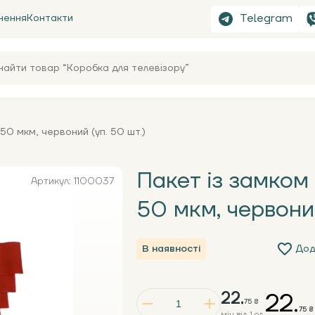
Telegram
нення
Контакти
50 мкм, червоний (уп. 50 шт.)
Пакет із замком
Артикул: 1100037
50 мкм, червоний
В наявності
Дод
22.
22.
75 ₴
75 ₴
мін від 1 од.