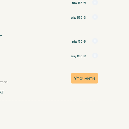
від 55 ₴
від 155 ₴
т
від 55 ₴
від 155 ₴
Уточнити
атора
AT