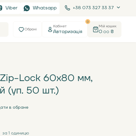
Viber
Whatsapp
+38 073 327 33 37
0
Кабінет
Мій кошик
Обрані
Авторизація
0
₴
.00
 Zip-Lock 60х80 мм,
 (уп. 50 шт.)
ати в обране
за 1 одиницю