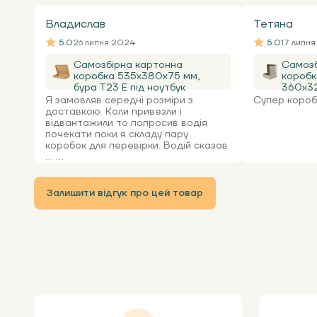
Владислав
Тетяна
5.0
26 липня 2024
5.0
17 липн
Самозбірна картонна
Самозб
коробка 535x380x75 мм,
коробк
бура Т23 Е під ноутбук
360х32
Я замовляв середні розміри з
Супер коробк
доставкою. Коли привезли і
відвантажили то попросив водія
почекати поки я складу пару
коробок для перевірки. Водій сказав
... ...
Залишити відгук про цей товар