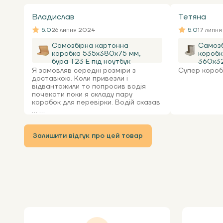
Владислав
Тетяна
5.0
26 липня 2024
5.0
17 липн
Самозбірна картонна
Самозб
коробка 535x380x75 мм,
коробк
бура Т23 Е під ноутбук
360х32
Я замовляв середні розміри з
Супер коробк
доставкою. Коли привезли і
відвантажили то попросив водія
почекати поки я складу пару
коробок для перевірки. Водій сказав
... ...
Залишити відгук про цей товар