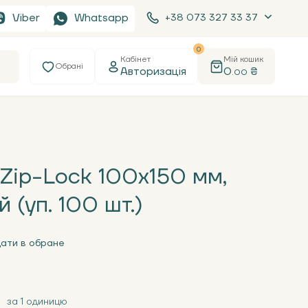
Viber
Whatsapp
+38 073 327 33 37
0
Кабінет
Мій кошик
Обрані
Авторизація
0
₴
.00
 Zip-Lock 100х150 мм,
 (уп. 100 шт.)
ати в обране
за 1 одиницю