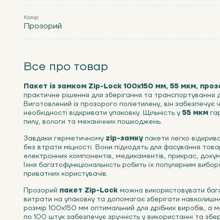
Колір
Прозорий
Все про товар
Пакет із замком Zip-Lock 100х150 мм, 55 мкм, прозо
практичне рішення для зберігання та транспортування д
Виготовлений із прозорого поліетилену, він забезпечує 
необхідності відкривати упаковку. Щільність у
55 мкм
гар
пилу, вологи та механічних пошкоджень.
Завдяки герметичному
zip-замку
пакети легко відкрив
без втрати міцності. Вони підходять для фасування товар
електронних компонентів, медикаментів, прикрас, докуме
Їхня багатофункціональність робить їх популярним вибо
приватних користувачів.
Прозорий
пакет Zip-Lock
можна використовувати баг
витрати на упаковку та допомагає зберігати навколиш
розмір 100х150 мм оптимальний для дрібних виробів, а мо
по 100 штук забезпечує зручність у використанні та збер