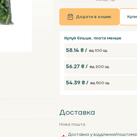
Додати в кошик
Купи
Купуй більше, плати менше
58.14 ₴ /
від 100 од.
56.27 ₴ /
від 200 од.
54.39 ₴ /
від 500 од.
Доставка
Нова пошта
Доставка у відділення/поштома