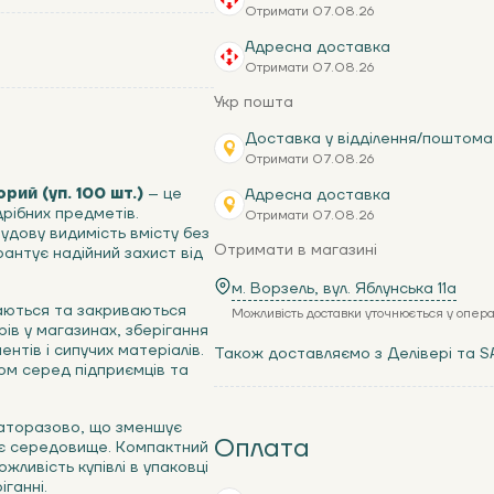
Отримати 07.08.26
Адресна доставка
Отримати 07.08.26
Укр пошта
Доставка у відділення/поштома
Отримати 07.08.26
рий (уп. 100 шт.)
– це
Адресна доставка
рібних предметів.
Отримати 07.08.26
чудову видимість вмісту без
Отримати в магазині
антує надійний захист від
м. Ворзель, вул. Яблунська 11a
аються та закриваються
Можливість доставки уточнюється у опер
ів у магазинах, зберігання
нтів і сипучих матеріалів.
Також доставляємо з Делівері та S
ром серед підприємців та
аторазово, що зменшує
Оплата
нє середовище. Компактний
жливість купівлі в упаковці
іганні.