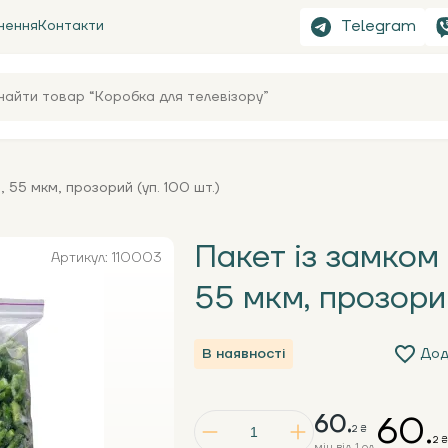
Telegram
нення
Контакти
 55 мкм, прозорий (уп. 100 шт.)
Пакет із замком
Артикул: 110003
55 мкм, прозорий
В наявності
Дод
60.
60.
2 ₴
2 ₴
мін від 1 од.