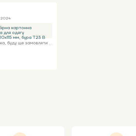
я 2024
ірна картонна
а для одягу
0х115 мм, бура Т23 В
а, буду ще замовляти ...