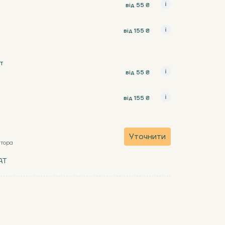
від 55 ₴
від 155 ₴
т
від 55 ₴
від 155 ₴
Уточнити
атора
AT