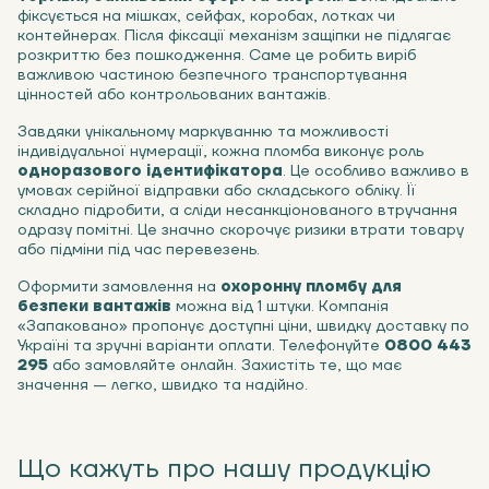
фіксується на мішках, сейфах, коробах, лотках чи
контейнерах. Після фіксації механізм защіпки не підлягає
розкриттю без пошкодження. Саме це робить виріб
важливою частиною безпечного транспортування
цінностей або контрольованих вантажів.
Завдяки унікальному маркуванню та можливості
індивідуальної нумерації, кожна пломба виконує роль
одноразового ідентифікатора
. Це особливо важливо в
умовах серійної відправки або складського обліку. Її
складно підробити, а сліди несанкціонованого втручання
одразу помітні. Це значно скорочує ризики втрати товару
або підміни під час перевезень.
Оформити замовлення на
охоронну пломбу для
безпеки вантажів
можна від 1 штуки. Компанія
«Запаковано» пропонує доступні ціни, швидку доставку по
Україні та зручні варіанти оплати. Телефонуйте
0800 443
295
або замовляйте онлайн. Захистіть те, що має
значення — легко, швидко та надійно.
Що кажуть про нашу продукцію