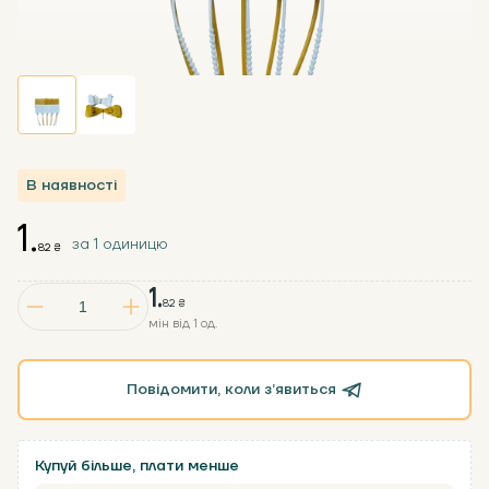
В наявності
1.
за 1 одиницю
82 ₴
1.
82 ₴
мін від 1 од.
Повідомити, коли зʼявиться
Купуй більше, плати менше