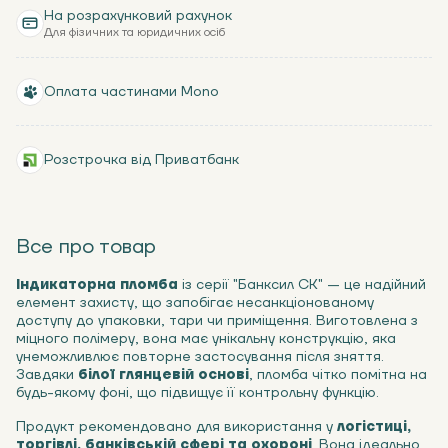
На розрахунковий рахунок
Для фізичних та юридичних осіб
Оплата частинами Mono
Розстрочка від Приватбанк
Все про товар
Індикаторна пломба
із серії "Банксил СК" — це надійний
елемент захисту, що запобігає несанкціонованому
доступу до упаковки, тари чи приміщення. Виготовлена з
міцного полімеру, вона має унікальну конструкцію, яка
унеможливлює повторне застосування після зняття.
Завдяки
білої глянцевій основі
, пломба чітко помітна на
будь-якому фоні, що підвищує її контрольну функцію.
Продукт рекомендовано для використання у
логістиці,
торгівлі, банківській сфері та охороні
. Вона ідеально