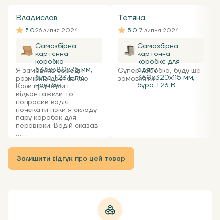
Владислав
Тетяна
5.0
26 липня 2024
5.0
17 липня 2024
Самозбірна
Самозбірна
картонна
картонна
коробка
коробка для
535x380x75 мм,
одягу
Я замовляв середні
Супер коробка, буду ще
бура Т23 Е під
360х320х115 мм,
розміри з доставкою.
замовляти ...
ноутбук
бура Т23 В
Коли привезли і
відвантажили то
попросив водія
почекати поки я складу
пару коробок для
перевірки. Водій сказав
... ...
Залишити відгук про цей товар