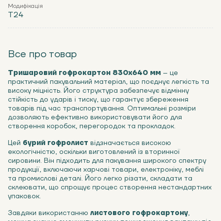
Модифікація
Т24
Все про товар
Тришаровий гофрокартон 830х640 мм
– це
практичний пакувальний матеріал, що поєднує легкість та
високу міцність. Його структура забезпечує відмінну
стійкість до ударів і тиску, що гарантує збереження
товарів під час транспортування. Оптимальні розміри
дозволяють ефективно використовувати його для
створення коробок, перегородок та прокладок.
Цей
бурий гофролист
відзначається високою
екологічністю, оскільки виготовлений із вторинної
сировини. Він підходить для пакування широкого спектру
продукції, включаючи харчові товари, електроніку, меблі
та промислові деталі. Його легко різати, складати та
склеювати, що спрощує процес створення нестандартних
упаковок.
Завдяки використанню
листового гофрокартону
,