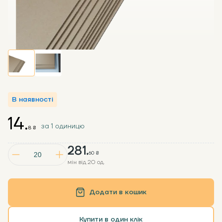
В наявності
14.
за 1 одиницю
8 ₴
281.
60 ₴
мін від 20 од.
Додати в кошик
Купити в один клік