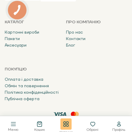
КАТАЛОГ
ПРО КОМПАНІЮ
Картонні вироби
Про нас
Пакети
Контакти
Аксесуари
Блог
ПОКУПЦЮ
Оплата і доставка
Обмін та повернення
Політика конфіденційності
Публічна оферта
14.
В кошик
В один клік
8 ₴
Меню
Кошик
Обрані
Профіль
© Запаковано 2024
Designed By: