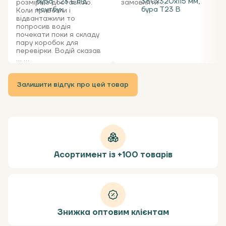
бура Т23 Е під
360х320х115 мм,
розміри з доставкою.
замовляти ...
ноутбук
бура Т23 В
Коли привезли і
відвантажили то
попросив водія
почекати поки я складу
пару коробок для
перевірки. Водій сказав
... ...
Залишити відгук про цей товар
Асортимент із +100 товарів
Знижка оптовим клієнтам