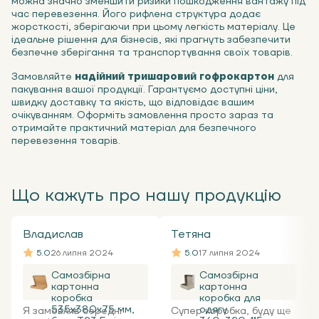
можна значно зменшити ризики пошкодження вантажу під
час перевезення. Його рифлена структура додає
жорсткості, зберігаючи при цьому легкість матеріалу. Це
ідеальне рішення для бізнесів, які прагнуть забезпечити
безпечне зберігання та транспортування своїх товарів.
Замовляйте
надійний тришаровий гофрокартон
для
пакування вашої продукції. Гарантуємо доступні ціни,
швидку доставку та якість, що відповідає вашим
очікуванням. Оформіть замовлення просто зараз та
отримайте практичний матеріал для безпечного
перевезення товарів.
Що кажуть про нашу продукцію
Владислав
Тетяна
5.0
26 липня 2024
5.0
17 липня 2024
Самозбірна
Самозбірна
картонна
картонна
коробка
коробка для
535x380x75 мм,
одягу
Я замовляв середні
Супер коробка, буду ще