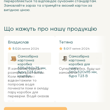
переробляється та відповідає сучасним стандартам.
Замовляйте зараз та отримуйте якісний картон за
вигідною ціною.
Що кажуть про нашу продукцію
Владислав
Тетяна
5.0
26 липня 2024
5.0
17 липня 2024
Самозбірна
Самозбірна
картонна
картонна
коробка
коробка для
535x380x75 мм,
одягу
Я замовляв середні
Супер коробка, буду ще
бура Т23 Е під
360х320х115 мм,
розміри з доставкою.
замовляти ...
ноутбук
бура Т23 В
Коли привезли і
відвантажили то
попросив водія
почекати поки я складу
пару коробок для
перевірки. Водій сказав
... ...