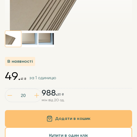
В наявності
49.
за 1 одиницю
41 ₴
988.
20 ₴
мін від 20 од.
Додати в кошик
Купити в один клік