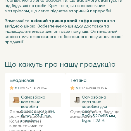
торгівлі. Його легко обробляти, що дає змогу адаптувати
під будь-які потреби. Крім того, він є екологічним
матеріалом, що легко підлягає вторинній переробці.
Замовляйте
якісний тришаровий гофрокартон
за
вигідною ціною. Забезпечуємо швидку доставку та
індивідуальні умови для оптових покупців. Оптимальний
варіант для ефективного та безпечного пакування вашої
продукції.
Що кажуть про нашу продукцію
Владислав
Тетяна
5.0
26 липня 2024
5.0
17 липня 2024
Самозбірна
Самозбірна
картонна
картонна
коробка
коробка для
535x380x75 мм,
одягу
Я замовляв середні
Супер коробка, буду ще
бура Т23 Е під
360х320х115 мм,
розміри з доставкою.
замовляти ...
ноутбук
бура Т23 В
Коли привезли і
відвантажили то
попросив водія