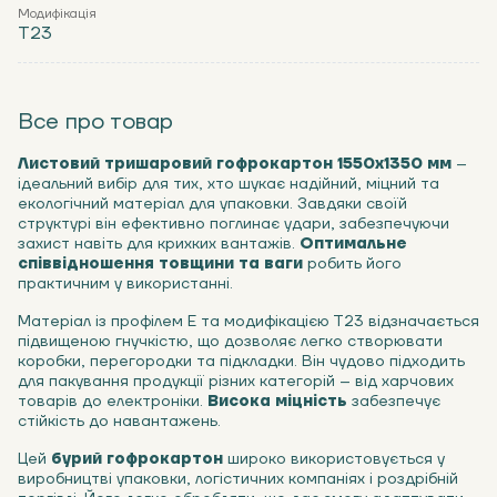
Модифікація
Т23
Все про товар
Листовий тришаровий гофрокартон 1550х1350 мм
–
ідеальний вибір для тих, хто шукає надійний, міцний та
екологічний матеріал для упаковки. Завдяки своїй
структурі він ефективно поглинає удари, забезпечуючи
захист навіть для крихких вантажів.
Оптимальне
співвідношення товщини та ваги
робить його
практичним у використанні.
Матеріал із профілем Е та модифікацією Т23 відзначається
підвищеною гнучкістю, що дозволяє легко створювати
коробки, перегородки та підкладки. Він чудово підходить
для пакування продукції різних категорій – від харчових
товарів до електроніки.
Висока міцність
забезпечує
стійкість до навантажень.
Цей
бурий гофрокартон
широко використовується у
виробництві упаковки, логістичних компаніях і роздрібній