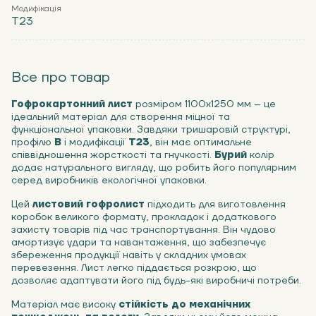
Модифікація
Т23
Все про товар
Гофрокартонний лист
розміром 1100х1250 мм – це
ідеальний матеріал для створення міцної та
функціональної упаковки. Завдяки тришаровій структурі,
профілю
В
і модифікації
Т23
, він має оптимальне
співвідношення жорсткості та гнучкості.
Бурий
колір
додає натурального вигляду, що робить його популярним
серед виробників екологічної упаковки.
Цей
листовий гофролист
підходить для виготовлення
коробок великого формату, прокладок і додаткового
захисту товарів під час транспортування. Він чудово
амортизує удари та навантаження, що забезпечує
збереження продукції навіть у складних умовах
перевезення. Лист легко піддається розкрою, що
дозволяє адаптувати його під будь-які виробничі потреби.
Матеріал має високу
стійкість до механічних