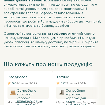
пошкоджень та вологи
. Завдяки цьому його можна
використовувати в логістичних центрах, на складах та у
виробництві упаковки для харчових, промислових і
електронних товарів. Гофролист виготовлений з
екологічно чистих матеріалів і підлягає вторинній
переробці, що робить його чудовим вибором для компаній,
які цінують сталість та безпеку довкілля.
Оформлюйте замовлення на
гофрокартонний лист
у
нашому магазині. Ми пропонуємо привабливі ціни, гнучкі
умови співпраці та швидку доставку по Україні. Обирайте
якісні пакувальні матеріали для захисту вашої продукції.
Що кажуть про нашу продукцію
Владислав
Тетяна
5.0
26 липня 2024
5.0
17 липня 2024
Самозбірна
Самозбірна
картонна
картонна
коробка
коробка для
535x380x75 мм,
одягу
Я замовляв середні
Супер коробка, буду ще