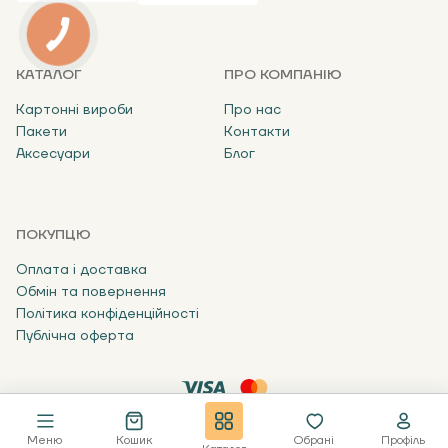
КАТАЛОГ
ПРО КОМПАНІЮ
Картонні вироби
Про нас
Пакети
Контакти
Аксесуари
Блог
ПОКУПЦЮ
Оплата і доставка
Обмін та повернення
Політика конфіденційності
Публічна оферта
34.
В кошик
В один клік
69 ₴
Меню
Кошик
Обрані
Профіль
© Запаковано 2024
Designed By: