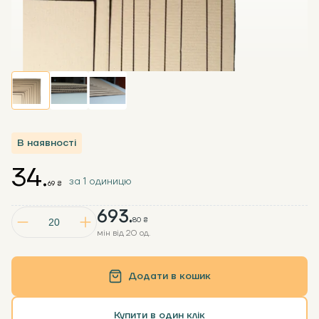
В наявності
34.
за 1 одиницю
69 ₴
693.
80 ₴
мін від 20 од.
Додати в кошик
Купити в один клік