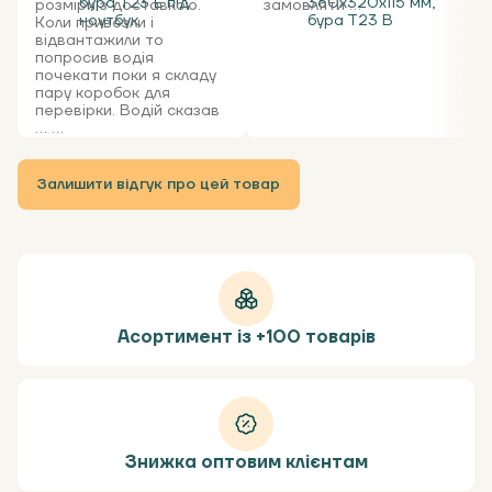
бура Т23 Е під
360х320х115 мм,
розміри з доставкою.
замовляти ...
ноутбук
бура Т23 В
Коли привезли і
відвантажили то
попросив водія
почекати поки я складу
пару коробок для
перевірки. Водій сказав
... ...
Залишити відгук про цей товар
Асортимент із +100 товарів
Знижка оптовим клієнтам