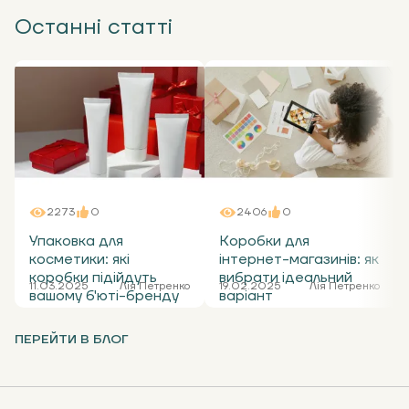
Останні статті
2273
0
2406
0
Упаковка для
Коробки для
косметики: які
інтернет-магазинів: як
коробки підійдуть
вибрати ідеальний
11.03.2025
Лія Петренко
19.02.2025
Лія Петренко
вашому б'юті-бренду
варіант
ПЕРЕЙТИ В БЛОГ