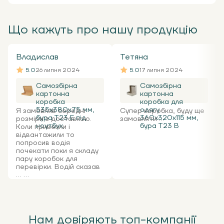
Що кажуть про нашу продукцію
Владислав
Тетяна
5.0
26 липня 2024
5.0
17 липня 2024
Самозбірна
Самозбірна
картонна
картонна
коробка
коробка для
535x380x75 мм,
одягу
Я замовляв середні
Супер коробка, буду ще
бура Т23 Е під
360х320х115 мм,
розміри з доставкою.
замовляти ...
ноутбук
бура Т23 В
Коли привезли і
відвантажили то
попросив водія
почекати поки я складу
пару коробок для
перевірки. Водій сказав
... ...
Нам довіряють топ-компанії