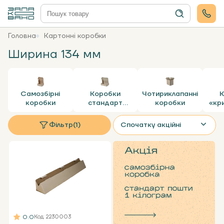
Головна
Картонні коробки
Ширина 134 мм
Самозбірні
Коробки
Чотириклапанні
К
коробки
стандарт
коробки
«кр
пошти
Фільтр
(1)
Спочатку акційні
0.0
Код
: 2230003