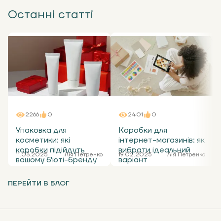
Останні статті
2266
0
2401
0
Упаковка для
Коробки для
косметики: які
інтернет-магазинів: як
коробки підійдуть
вибрати ідеальний
11.03.2025
Лія Петренко
19.02.2025
Лія Петренко
вашому б'юті-бренду
варіант
ПЕРЕЙТИ В БЛОГ