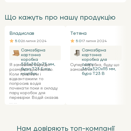
Що кажуть про нашу продукцію
Владислав
Тетяна
5.0
26 липня 2024
5.0
17 липня 2024
Самозбірна
Самозбірна
картонна
картонна
коробка
коробка для
535x380x75 мм,
одягу
Я замовляв середні
Супер коробка, буду ще
бура Т23 Е під
360х320х115 мм,
розміри з доставкою.
замовляти ...
ноутбук
бура Т23 В
Коли привезли і
відвантажили то
попросив водія
почекати поки я складу
пару коробок для
перевірки. Водій сказав
... ...
Нам довіряють топ-компанії