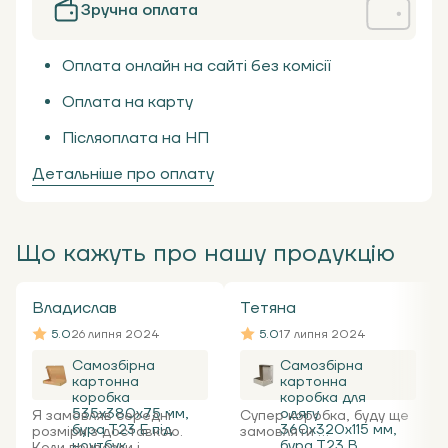
Зручна оплата
Оплата онлайн на сайті без комісії
Оплата на карту
Післяоплата на НП
Детальніше про оплату
Що кажуть про нашу продукцію
Владислав
Тетяна
5.0
26 липня 2024
5.0
17 липня 2024
Самозбірна
Самозбірна
картонна
картонна
коробка
коробка для
535x380x75 мм,
одягу
Я замовляв середні
Супер коробка, буду ще
бура Т23 Е під
360х320х115 мм,
розміри з доставкою.
замовляти ...
ноутбук
бура Т23 В