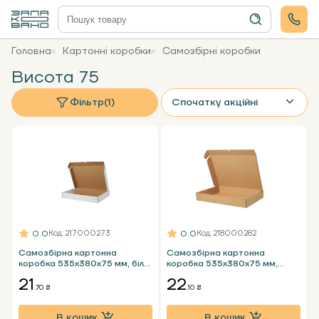
Головна
Картонні коробки
Самозбірні коробки
Висота 75
Фільтр
(1)
Спочатку акційні
0.0
0.0
Код
: 217000273
Код
: 218000282
Самозбірна картонна
Самозбірна картонна
коробка 535х380х75 мм, біла
коробка 535x380x75 мм,
Т23 Е під ноутбук
бура Т24 Е під ноутбук
21
22
.70 ₴
.10 ₴
В кошик
В кошик