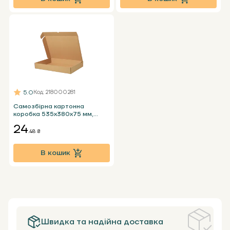
5.0
Код
: 218000281
Самозбірна картонна
коробка 535x380x75 мм,
бура Т23 Е під ноутбук
24
.48 ₴
В кошик
Швидка та надійна доставка